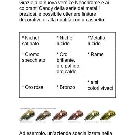
Grazie alla nuova vernice Neochrome e ai
coloranti Candy della serie dei metalli
preziosi, è possibile ottenere finiture
decorative di alta qualità con un aspetto:
* Nichel
* Nichel
*Metallo
satinato
lucido
lucido
* Cromo
* Oro
* Rame
specchiato
brillante,
oro pallido,
oro caldo
* tutti i
* Oro rosa
* Bronzo
colori vivaci
Ad esempio, un’azienda specializzata nella