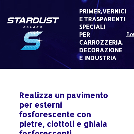
Skip
to
PRIMER,VERNICI
content
E TRASPARENTI
SPECIALI
PER
Bo
CARROZZERIA,
DECORAZIONE
E INDUSTRIA
Realizza un pavimento
per esterni
fosforescente con
pietre, ciottoli e ghiaia
fosforescenti