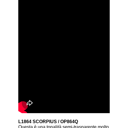
L1864 SCORPIUS / OP864Q
Questa è una tonalità semi-trasparente molto