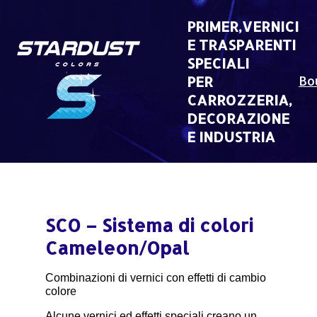
Skip
to
PRIMER,VERNICI
content
E TRASPARENTI
SPECIALI
PER
Bo
CARROZZERIA,
DECORAZIONE
E INDUSTRIA
SCO – Sistema di colori
Cameleon/Opal
Combinazioni di vernici con effetti di cambio
colore
Alcune vernici ed effetti speciali creano un