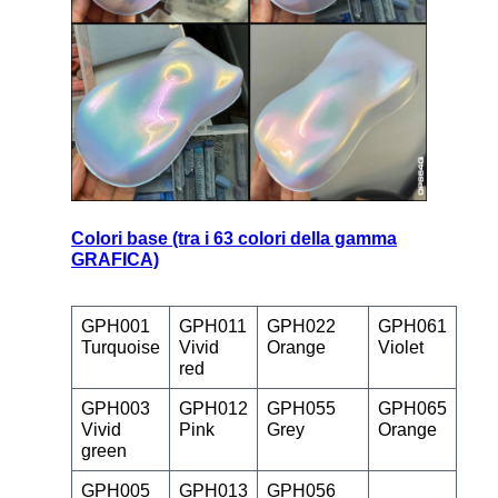
Colori base (tra i 63 colori della gamma
GRAFICA)
GPH001
GPH011
GPH022
GPH061
Turquoise
Vivid
Orange
Violet
red
GPH003
GPH012
GPH055
GPH065
Vivid
Pink
Grey
Orange
green
GPH005
GPH013
GPH056