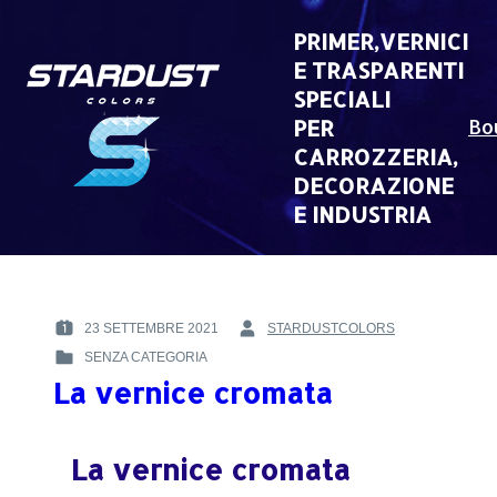
Skip
to
PRIMER,VERNICI
content
E TRASPARENTI
SPECIALI
PER
Bo
CARROZZERIA,
DECORAZIONE
E INDUSTRIA
23 SETTEMBRE 2021
STARDUSTCOLORS
POSTED
BY
SENZA CATEGORIA
ON
:
POSTED
:
La vernice cromata
IN
:
La vernice cromata