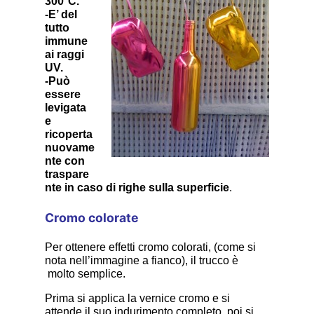
300°C.
-E’ del
tutto
immune
ai raggi
UV.
-Può
essere
levigata
e
ricoperta
nuovame
nte con
traspare
nte in caso di righe sulla superficie
.
Cromo colorate
Per ottenere effetti cromo colorati, (come si
nota nell’immagine a fianco), il trucco è
molto semplice.
Prima si applica la vernice cromo e si
attende il suo indurimento completo, poi si