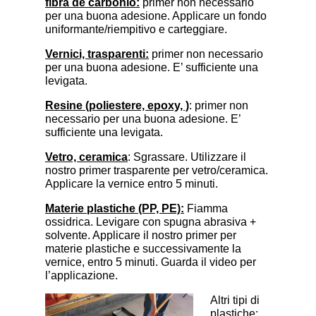
fibra de carbonio:
primer non necessario
per una buona adesione. Applicare un fondo
uniformante/riempitivo e carteggiare.
Vernici, trasparenti:
primer non necessario
per una buona adesione. E’ sufficiente una
levigata.
Resine (poliestere, epoxy, )
: primer non
necessario per una buona adesione. E’
sufficiente una levigata.
Vetro, ceramica
: Sgrassare. Utilizzare il
nostro primer trasparente per vetro/ceramica.
Applicare la vernice entro 5 minuti.
Materie plastiche (PP, PE):
Fiamma
ossidrica. Levigare con spugna abrasiva +
solvente. Applicare il nostro primer per
materie plastiche e successivamente la
vernice, entro 5 minuti. Guarda il video per
l’applicazione.
Altri tipi di
plastiche: