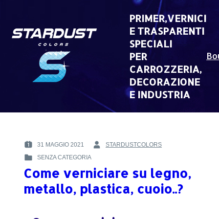
Skip
to
PRIMER,VERNICI
content
E TRASPARENTI
SPECIALI
PER
Bo
CARROZZERIA,
DECORAZIONE
E INDUSTRIA
31 MAGGIO 2021
STARDUSTCOLORS
POSTED
BY
SENZA CATEGORIA
ON
:
POSTED
:
Come verniciare su legno,
IN
:
metallo, plastica, cuoio..?