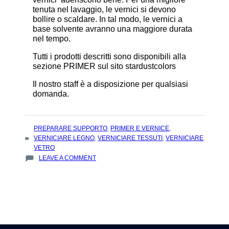
tenuta nel lavaggio, le vernici si devono
bollire o scaldare. In tal modo, le vernici a
base solvente avranno una maggiore durata
nel tempo.
Tutti i prodotti descritti sono disponibili alla
sezione PRIMER sul sito stardustcolors
Il nostro staff è a disposizione per qualsiasi
domanda.
TAGS
PREPARARE SUPPORTO
,
PRIMER E VERNICE
,
:
VERNICIARE LEGNO
,
VERNICIARE TESSUTI
,
VERNICIARE
VETRO
ON
LEAVE A COMMENT
COME
VERNICIARE
SU
LEGNO,
METALLO,
PLASTICA,
CUOIO..?