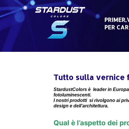
Skip
to
content
PRIMER,
PER CAR
Tutto sulla vernice
StardustColors è leader in Europa 
fotoluminescenti.
I nostri prodotti si rivolgono ai pri
design e dell’architettura.
Qual è l’aspetto dei pr