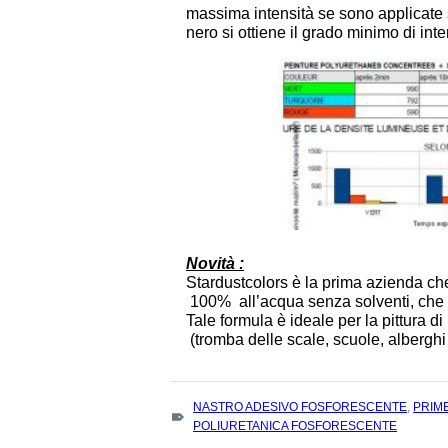
massima intensità se sono applicate 
nero si ottiene il grado minimo di inte
Novità :
Stardustcolors è la prima azienda ch
100% all’acqua senza solventi, che g
Tale formula è ideale per la pittura d
(tromba delle scale, scuole, albergh
TAGS
NASTRO ADESIVO FOSFORESCENTE
,
PRIM
:
POLIURETANICA FOSFORESCENTE