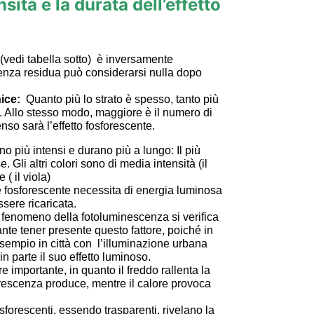
sità e la durata dell’effetto
(vedi tabella sotto) è inversamente
enza residua può considerarsi nulla dopo
nice:
Quanto più lo strato è spesso, tanto più
 Allo stesso modo, maggiore è il numero di
nso sarà l’effetto fosforescente.
no più intensi e durano più a lungo: Il più
. Gli altri colori sono di media intensità (il
 ( il viola)
 fosforescente necessita di energia luminosa
ssere ricaricata.
l fenomeno della fotoluminescenza si verifica
nte tener presente questo fattore, poiché in
sempio in città con l’illuminazione urbana
in parte il suo effetto luminoso.
re importante, in quanto il freddo rallenta la
rescenza produce, mentre il calore provoca
sforescenti, essendo trasparenti, rivelano la