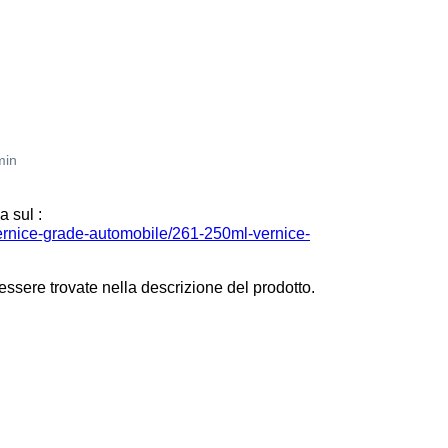
min
a sul :
/vernice-grade-automobile/261-250ml-vernice-
essere trovate nella descrizione del prodotto.