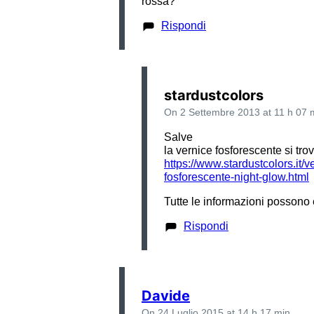
rossa?
Rispondi
stardustcolors
On 2 Settembre 2013 at 11 h 07 
Salve
la vernice fosforescente si trov
https://www.stardustcolors.it
fosforescente-night-glow.html
Tutte le informazioni possono 
Rispondi
Davide
On 24 Luglio 2015 at 14 h 17 min