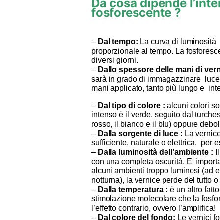
Da cosa dipende l’inten
fosforescente ?
–
Dal tempo:
La curva di luminosità 
proporzionale al tempo. La fosforesc
diversi giorni.
–
Dallo spessore delle mani di ver
sarà in grado di immagazzinare luce.
mani applicato, tanto più lungo e inte
–
Dal tipo di colore :
alcuni colori so
intenso è il verde, seguito dal turchese
rosso, il bianco e il blu) oppure debole
–
Dalla sorgente di luce :
La vernice
sufficiente, naturale o elettrica, per e
–
Dalla luminosità dell’ambiente :
I
con una completa oscurità. E’ importa
alcuni ambienti troppo luminosi (ad e
notturna), la vernice perde del tutto o 
–
Dalla temperatura :
è un altro fatto
stimolazione molecolare che la fosfo
l’effetto contrario, ovvero l’amplifica!
–
Dal colore del fondo:
Le vernici fo