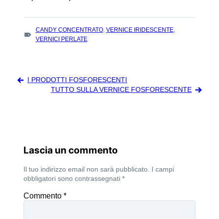
TAGS
CANDY CONCENTRATO
,
VERNICE IRIDESCENTE
,
:
VERNICI PERLATE
Navigazione
I PRODOTTI FOSFORESCENTI
articoli
TUTTO SULLA VERNICE FOSFORESCENTE
Lascia un commento
Il tuo indirizzo email non sarà pubblicato.
I campi
obbligatori sono contrassegnati
*
Commento
*