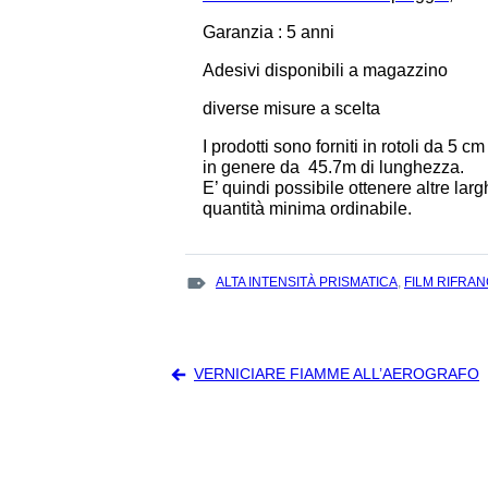
Garanzia : 5 anni
Adesivi disponibili a magazzino
diverse misure a scelta
I prodotti sono forniti in rotoli da 5 cm 
in genere da 45.7m di lunghezza.
E’ quindi possibile ottenere altre lar
quantità minima ordinabile.
TAGS
ALTA INTENSITÀ PRISMATICA
,
FILM RIFRAN
:
Navigazione
VERNICIARE FIAMME ALL’AEROGRAFO
articoli