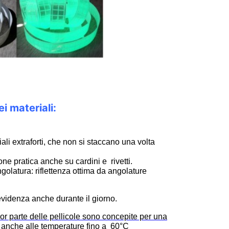
i materiali:
li extraforti, che non si staccano una volta
one pratica anche su cardini e rivetti.
latura: riflettenza ottima da angolature
n evidenza anche durante il giorno.
or parte delle pellicole sono concepite per una
 anche alle temperature fino a 60°C