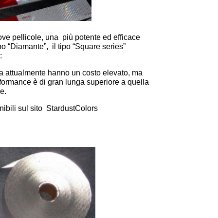
ve pellicole,
una più potente ed efficace
 tipo “Diamante”, il tipo “Square series”
:
ica attualmente hanno un costo elevato, ma
erformance è di gran lunga superiore a quella
re.
onibili sul sito StardustColors