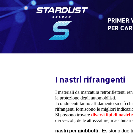
Skip
to
content
PRIMER,
PER CAR
I nastri rifrangenti
I materiali da marcatura retroriflettenti 
la protezione degli automobilisti.
I conducenti fanno affidamento su ciò che è
rifrangenti forniscono le migliori indicaz
Si possono trovare
diversi tipi di nastri
dei veicoli
, delle attrezzature, macchinari 
nastri per giubbotti :
Esistono due tip