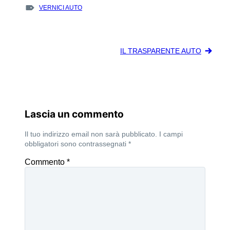
TAGS
VERNICI AUTO
:
Navigazione
IL TRASPARENTE AUTO
articoli
Lascia un commento
Il tuo indirizzo email non sarà pubblicato.
I campi
obbligatori sono contrassegnati
*
Commento
*