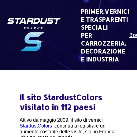
Skip
to
PRIMER,VERNICI
content
E TRASPARENTI
SPECIALI
PER
Bo
CARROZZERIA,
DECORAZIONE
E INDUSTRIA
Il sito StardustColors
visitato in 112 paesi
Attivo da maggio 2009, il sito di vernici
StardustColors
continua a registrare un
aumento costante delle visite, sia in Francia