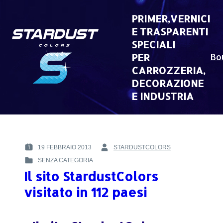
Skip
to
PRIMER,VERNICI
content
E TRASPARENTI
SPECIALI
PER
Bo
CARROZZERIA,
DECORAZIONE
E INDUSTRIA
19 FEBBRAIO 2013
STARDUSTCOLORS
POSTED
BY
SENZA CATEGORIA
ON
:
POSTED
:
Il sito StardustColors
IN
:
visitato in 112 paesi