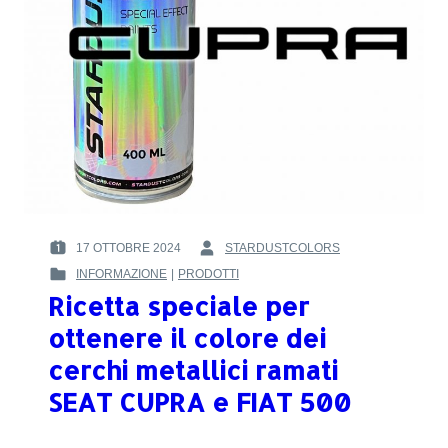
17 OTTOBRE 2024
STARDUSTCOLORS
POSTED
BY
INFORMAZIONE
|
PRODOTTI
ON
:
POSTED
:
Ricetta speciale per
IN
:
ottenere il colore dei
cerchi metallici ramati
SEAT CUPRA e FIAT 500