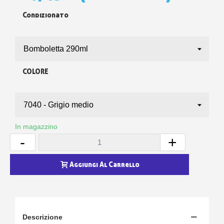
Condizionato
COLORE
In magazzino
-
+
Aggiungi Al Carrello
Descrizione