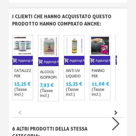
I CLIENTI CHE HANNO ACQUISTATO QUESTO
PRODOTTO HANNO COMPRATO ANCHE:
Aggiungi A
Aggiungi Al Carrello
Aggiungi Al Carrello
Aggiungi Al Carrello
Aggiungi Al Carrello
VERNICE
CATALIZZATORE
ANTI UV
PANNO
ALCOOL
EFFETTO
PER
LIQUIDO
PER
ISOPROPILICO
DIAMANTE
TRASPARENTE
ASCIUGARE
(PROPANOLO)
36,50 €
15,25 €
15,25 €
11,08 €
7,93 €
250ML -
UHS 830
LA
1L
(Tasse
(Tasse
(Tasse
(Tasse
(Tasse
500ML
CARROZZERIA
incl.)
incl.)
incl.)
incl.)
incl.)
TACKCLOTH
IN
COTONE
ANTIPOLVERE
X10
6 ALTRI PRODOTTI DELLA STESSA