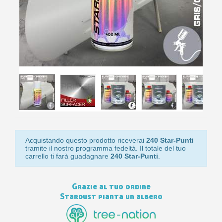
10
s
bu
pr
Isc
sho
or
a
per
newsl
ref
5€
sc
Acquistando questo prodotto riceverai
240 Star-Punti
tramite il nostro programma fedeltà. Il totale del tuo
carrello ti farà guadagnare
240 Star-Punti
.
Grazie al tuo ordine
Stardust pianta un albero