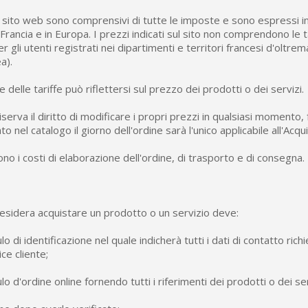
ul sito web sono comprensivi di tutte le imposte e sono espressi in
n Francia e in Europa. I prezzi indicati sul sito non comprendono le
r gli utenti registrati nei dipartimenti e territori francesi d'oltrema
a).
e delle tariffe può riflettersi sul prezzo dei prodotti o dei servizi.
iserva il diritto di modificare i propri prezzi in qualsiasi moment
to nel catalogo il giorno dell'ordine sarà l'unico applicabile all'Acqu
ono i costi di elaborazione dell'ordine, di trasporto e di consegna.
esidera acquistare un prodotto o un servizio deve:
o di identificazione nel quale indicherà tutti i dati di contatto richie
ce cliente;
lo d'ordine online fornendo tutti i riferimenti dei prodotti o dei serv