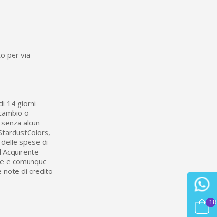
to per via
di 14 giorni
 cambio o
, senza alcun
 StardustColors,
 delle spese di
ll'Acquirente
ile e comunque
e note di credito
18