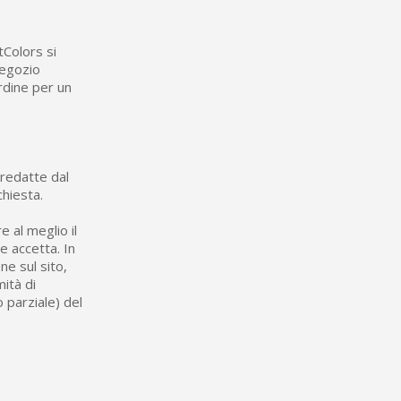
tColors si
negozio
rdine per un
 redatte dal
chiesta.
 al meglio il
e accetta. In
ne sul sito,
mità di
 parziale) del