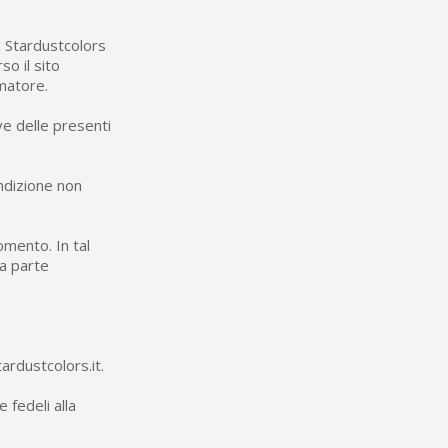
 sul primo ordine
ping per ogni referral
ra Stardustcolors
wsletter: 5€ di sconto
so il sito
matore.
ve delle presenti
ondizione non
momento. In tal
da parte
tardustcolors.it.
 fedeli alla