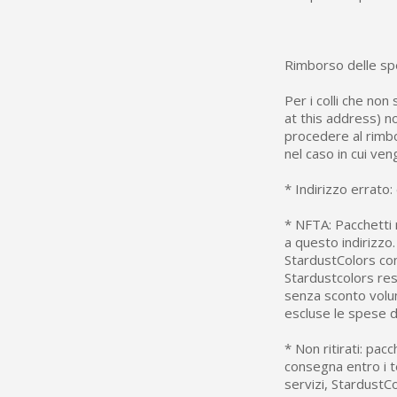
Rimborso delle sp
Per i colli che non
at this address) no
procedere al rimbo
nel caso in cui ven
* Indirizzo errato:
* NFTA: Pacchetti 
a questo indirizzo.
StardustColors cont
Stardustcolors rest
senza sconto volum
escluse le spese d
* Non ritirati: pac
consegna entro i t
servizi, StardustCo