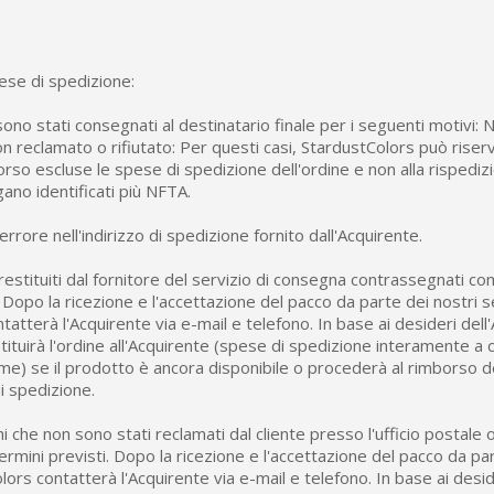
ese di spedizione:
 sono stati consegnati al destinatario finale per i seguenti motivi:
n reclamato o rifiutato: Per questi casi, StardustColors può riservar
rso escluse le spese di spedizione dell'ordine e non alla rispedizi
gano identificati più NFTA.
 errore nell'indirizzo di spedizione fornito dall'Acquirente.
restituiti dal fornitore del servizio di consegna contrassegnati c
 Dopo la ricezione e l'accettazione del pacco da parte dei nostri se
atterà l'Acquirente via e-mail e telefono. In base ai desideri dell
ituirà l'ordine all'Acquirente (spese di spedizione interamente a c
e) se il prodotto è ancora disponibile o procederà al rimborso de
i spedizione.
chi che non sono stati reclamati dal cliente presso l'ufficio postale o
ermini previsti. Dopo la ricezione e l'accettazione del pacco da par
lors contatterà l'Acquirente via e-mail e telefono. In base ai desid