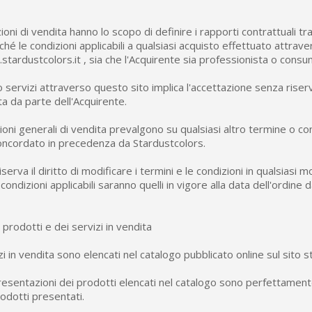
5€ di sconto
10€ di buono shop
oni di vendita hanno lo scopo di definire i rapporti contrattuali t
Iscriviti alla ne
ché le condizioni applicabili a qualsiasi acquisto effettuato attraver
ardustcolors.it , sia che l'Acquirente sia professionista o consu
o servizi attraverso questo sito implica l'accettazione senza riser
ta da parte dell'Acquirente.
ioni generali di vendita prevalgono su qualsiasi altro termine o c
cordato in precedenza da Stardustcolors.
serva il diritto di modificare i termini e le condizioni in qualsiasi 
 condizioni applicabili saranno quelli in vigore alla data dell'ordine 
 prodotti e dei servizi in vendita
izi in vendita sono elencati nel catalogo pubblicato online sul sito s
resentazioni dei prodotti elencati nel catalogo sono perfettamente
rodotti presentati.