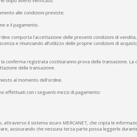
ine dopo averlo verificato;
amento alle condizioni previste;
ine e il pagamento.
rdine comporta l'accettazione delle presenti condizioni di vendita
enza e rinunciando all'utilizzo delle proprie condizioni di acquisto
i e la conferma registrata costituiranno prova della transazione. La
tazione della transazione.
hiesto al momento dell'ordine.
o effettuati con i seguenti mezzi di pagamento:
to, attraverso il sistema sicuro MERCANET, che cripta le informaz
are, assicurando che nessuna terza parte possa leggerle durante