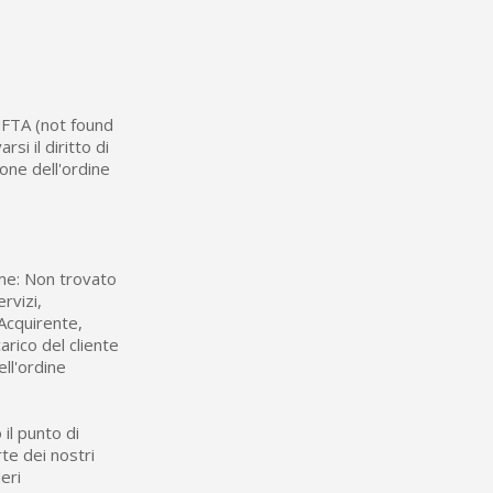
 NFTA (not found
si il diritto di
one dell'ordine
ome: Non trovato
rvizi,
'Acquirente,
arico del cliente
ll'ordine
 il punto di
te dei nostri
eri