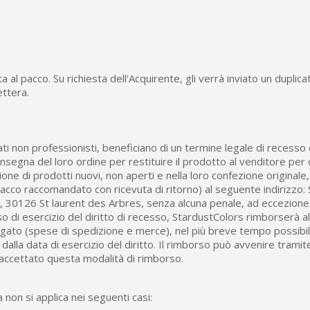
ta al pacco. Su richiesta dell'Acquirente, gli verrà inviato un duplica
ettera.
vati non professionisti, beneficiano di un termine legale di recesso 
consegna del loro ordine per restituire il prodotto al venditore per
one di prodotti nuovi, non aperti e nella loro confezione originale
cco raccomandato con ricevuta di ritorno) al seguente indirizzo:
 30126 St laurent des Arbres, senza alcuna penale, ad eccezione
so di esercizio del diritto di recesso, StardustColors rimborserà a
pagato (spese di spedizione e merce), nel più breve tempo possib
 dalla data di esercizio del diritto. Il rimborso può avvenire tramit
 accettato questa modalità di rimborso.
non si applica nei seguenti casi: