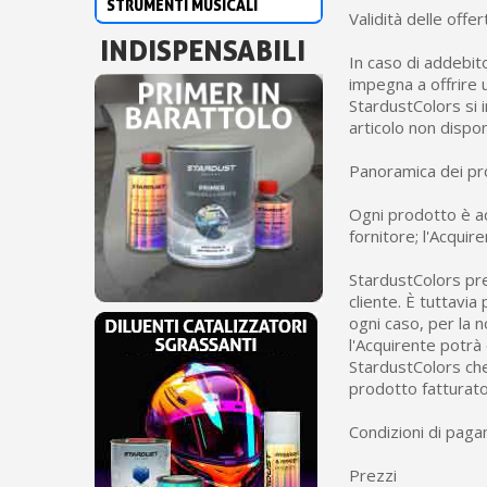
STRUMENTI MUSICALI
Validità delle offer
INDISPENSABILI
In caso di addebito
impegna a offrire u
StardustColors si 
articolo non dispon
Panoramica dei pr
Ogni prodotto è ac
fornitore; l'Acquir
StardustColors pre
cliente. È tuttavia
ogni caso, per la 
l'Acquirente potrà 
StardustColors che
prodotto fatturato
Condizioni di pag
Prezzi