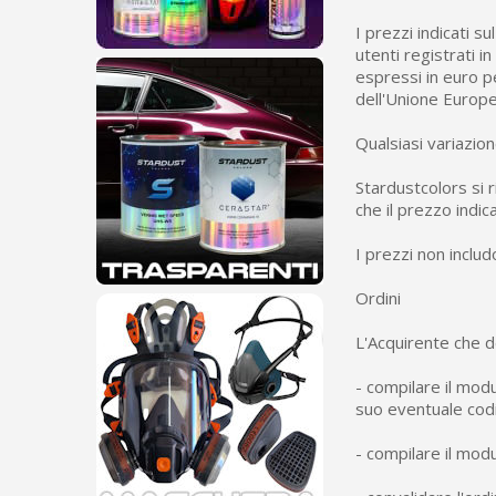
I prezzi indicati s
utenti registrati i
espressi in euro pe
dell'Unione Europe
Qualsiasi variazion
Stardustcolors si r
che il prezzo indica
I prezzi non includ
Ordini
L'Acquirente che d
- compilare il modul
suo eventuale codi
- compilare il modu