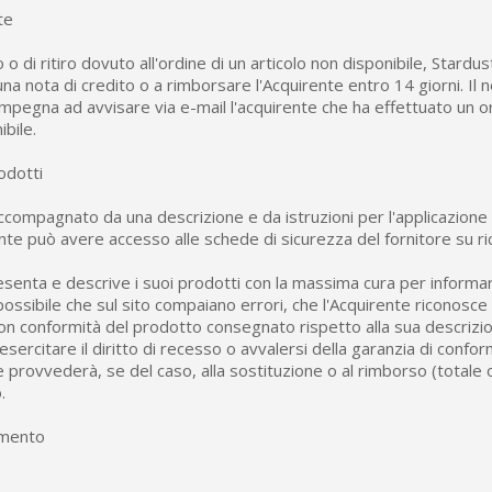
te
 o di ritiro dovuto all'ordine di un articolo non disponibile, Stardus
na nota di credito o a rimborsare l'Acquirente entro 14 giorni. Il 
impegna ad avvisare via e-mail l'acquirente che ha effettuato un o
ibile.
odotti
compagnato da una descrizione e da istruzioni per l'applicazione
ente può avere accesso alle schede di sicurezza del fornitore su ri
senta e descrive i suoi prodotti con la massima cura per informare
 possibile che sul sito compaiano errori, che l'Acquirente riconosce 
non conformità del prodotto consegnato rispetto alla sua descrizio
esercitare il diritto di recesso o avvalersi della garanzia di confor
 provvederà, se del caso, alla sostituzione o al rimborso (totale o
.
amento