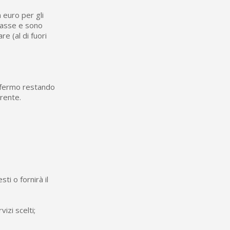
 euro per gli
 tasse e sono
re (al di fuori
o, fermo restando
irente.
sti o fornirà il
izi scelti;