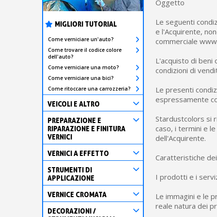
Oggetto
Le seguenti condizi
MIGLIORI TUTORIAL
e l'Acquirente, non
Come verniciare un'auto?
commerciale www.st
Come trovare il codice colore
dell'auto?
L'acquisto di beni 
Come verniciare una moto?
condizioni di vendi
Come verniciare una bici?
Le presenti condiz
Come ritoccare una carrozzeria?
espressamente con
VEICOLI E ALTRO
Stardustcolors si ri
PREPARAZIONE E
caso, i termini e le
RIPARAZIONE E FINITURA
VERNICI
dell'Acquirente.
VERNICI A EFFETTO
Caratteristiche dei
STRUMENTI DI
I prodotti e i serv
APPLICAZIONE
VERNICE CROMATA
Le immagini e le p
reale natura dei p
DECORAZIONI /