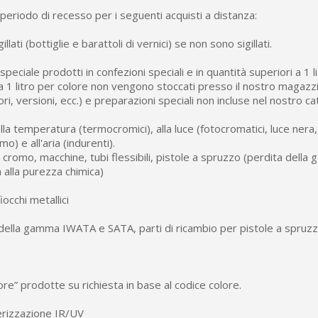
periodo di recesso per i seguenti acquisti a distanza:
llati (bottiglie e barattoli di vernici) se non sono sigillati.
speciale prodotti in confezioni speciali e in quantità superiori a 1 li
a 1 litro per colore non vengono stoccati presso il nostro magazzi
ori, versioni, ecc.) e preparazioni speciali non incluse nel nostro ca
alla temperatura (termocromici), alla luce (fotocromatici, luce nera,
o) e all'aria (indurenti).
 cromo, macchine, tubi flessibili, pistole a spruzzo (perdita della g
 alla purezza chimica)
iocchi metallici
della gamma IWATA e SATA, parti di ricambio per pistole a spruzz
re” prodotte su richiesta in base al codice colore.
rizzazione IR/UV