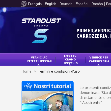
Français
English
Deutsch
Español
Român
Po
PRIMER,VERNIC
CARROZZERIA,
EFFETTO 
VERNICI AD 
VERNICE PER 
CROMO 
EFFETTI SPECIALI
CARROZZERIA
SPECCHIO
Home
>
Termini e condizioni d'uso
Le presenti condi
denominata “Stardus
direttamente o ord
“l'Acquirente”.