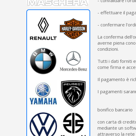
- convalidare l'ord
- effettuare il pag
- confermare l'ord
La conferma dell'o
averne piena conosc
condizioni.
Tutti i dati fornit
come firma e accet
Il pagamento è ric
I pagamenti sarann
bonifico bancario
con carta di credi
mediante un softw
attraverso la rete