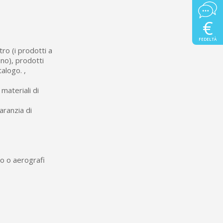
€
FEDELTÀ
tro (i prodotti a
no), prodotti
talogo. ,
 materiali di
aranzia di
o o aerografi