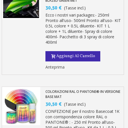
BLAZED GREEN MET
30,50 €
(Tasse incl.)
Ecco i nostri vari packages:- 250ml
Pronto all'uso- 500ml Pronto all'uso- KIT
0.5L colore + 0.5L diluente- KIT 1 L
colore + 1L diluente- Spray di colore
400ml- Pacchetto di 3 spray di colore
400ml
Aggiungi Al Carrello
Anteprima
COLORAZIONI RAL O PANTONE® IN VERSIONE
BASE MAT
30,50 €
(Tasse incl.)
CONFEZIONE per il nostro Basecoat 1K
con corrispondenza colore RAL o
PANTONE® : - 250 ml Pronto all'uso-
500 ml Pronto all'uso- Kit da 1 L : 0,5 L