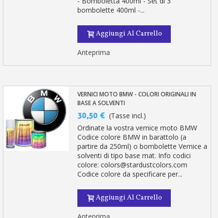
- Bomboletta 400ml - Set di 3
bombolette 400ml -...
Aggiungi Al Carrello
Anteprima
VERNICI MOTO BMW - COLORI ORIGINALI IN
BASE A SOLVENTI
30,50 €
(Tasse incl.)
Ordinate la vostra vernice moto BMW
Codice colore BMW in barattolo (a
partire da 250ml) o bombolette Vernice a
solventi di tipo base mat. Info codici
colore: colors@stardustcolors.com
Codice colore da specificare per...
Aggiungi Al Carrello
Anteprima