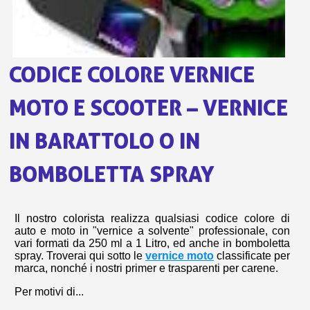
sho
or
a
per
newsl
ref
5€
sc
CODICE COLORE VERNICE
MOTO E SCOOTER – VERNICE
IN BARATTOLO O IN
BOMBOLETTA SPRAY
Il nostro colorista realizza qualsiasi codice colore di
auto e moto
in "vernice a solvente" professionale, con
vari formati da 250 ml a 1 Litro, ed anche in bomboletta
spray. Troverai qui sotto le
vernice moto
classificate per
marca, nonché i nostri primer e trasparenti per carene.
Per motivi di...