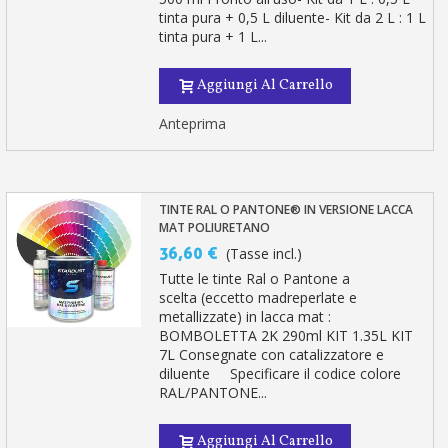
tinta pura + 0,5 L diluente- Kit da 2 L : 1 L
tinta pura + 1 L...
Aggiungi Al Carrello
Anteprima
TINTE RAL O PANTONE® IN VERSIONE LACCA
MAT POLIURETANO
36,60 €
(Tasse incl.)
Tutte le tinte Ral o Pantone a
scelta (eccetto madreperlate e
metallizzate) in lacca mat :
BOMBOLETTA 2K 290ml KIT 1.35L KIT
7L Consegnate con catalizzatore e
diluente Specificare il codice colore
RAL/PANTONE...
Aggiungi Al Carrello