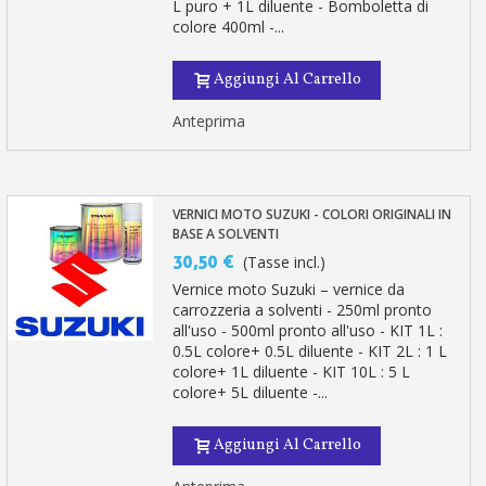
L puro + 1L diluente - Bomboletta di
colore 400ml -...
Aggiungi Al Carrello
Anteprima
VERNICI MOTO SUZUKI - COLORI ORIGINALI IN
BASE A SOLVENTI
30,50 €
(Tasse incl.)
Vernice moto Suzuki – vernice da
carrozzeria a solventi - 250ml pronto
all'uso - 500ml pronto all'uso - KIT 1L :
0.5L colore+ 0.5L diluente - KIT 2L : 1 L
colore+ 1L diluente - KIT 10L : 5 L
colore+ 5L diluente -...
Aggiungi Al Carrello