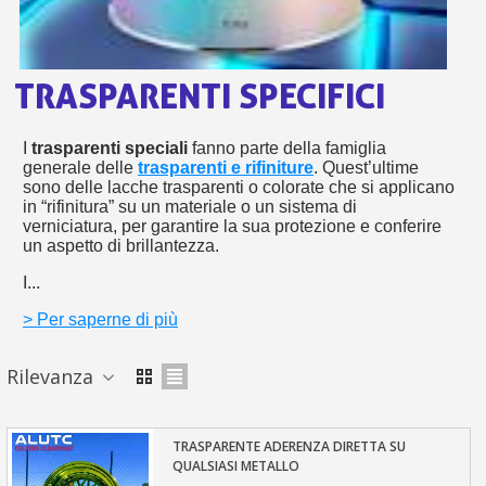
sho
or
a
per
newsl
ref
5€
sc
TRASPARENTI SPECIFICI
I
trasparenti speciali
fanno parte della famiglia
generale delle
trasparenti e rifiniture
. Quest’ultime
sono delle lacche trasparenti o colorate che si applicano
in “rifinitura” su un materiale o un sistema di
verniciatura, per garantire la sua protezione e conferire
un aspetto di brillantezza.
I...
> Per saperne di più
Rilevanza
TRASPARENTE ADERENZA DIRETTA SU
QUALSIASI METALLO