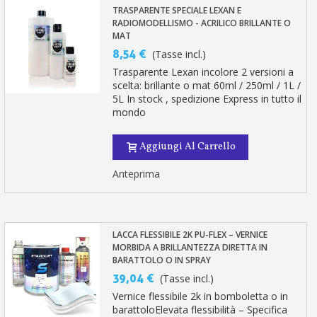
TRASPARENTE SPECIALE LEXAN E
RADIOMODELLISMO - ACRILICO BRILLANTE O
MAT
8,54 €
(Tasse incl.)
Trasparente Lexan incolore 2 versioni a
scelta: brillante o mat 60ml / 250ml / 1L /
5L In stock , spedizione Express in tutto il
mondo
Aggiungi Al Carrello
Anteprima
LACCA FLESSIBILE 2K PU-FLEX – VERNICE
MORBIDA A BRILLANTEZZA DIRETTA IN
BARATTOLO O IN SPRAY
39,04 €
(Tasse incl.)
Vernice flessibile 2k in bomboletta o in
barattoloElevata flessibilità – Specifica