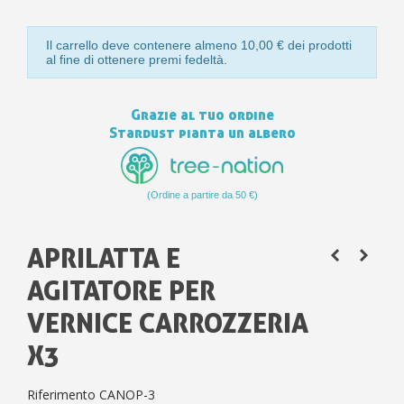
10
s
bu
pr
Isc
sho
or
a
per
Il carrello deve contenere almeno 10,00 € dei prodotti
newsl
ref
al fine di ottenere premi fedeltà.
5€
sc
Grazie al tuo ordine
Stardust pianta un albero
(Ordine a partire da 50 €)
APRILATTA E
AGITATORE PER
VERNICE CARROZZERIA
X3
Riferimento
CANOP-3