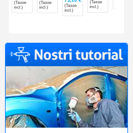
73,20 €
CERCHI,
(Tasse
(Tasse
(Tasse
incl.)
CONTROLLER
VERNICIATURA
(Tasse
RUOTE,
incl.)
incl.)
incl.)
2
incl.)
PNEUMATI