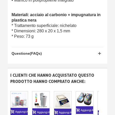
• Manico in polipropilene integrato
Materiali: acciaio al carbonio + impugnatura in
plastica nera
* Trattamento superficiale: nichelato
* Dimensioni: 280 x 20 x 1,5 mm
* Peso: 73 g
Questione(FAQs)
I CLIENTI CHE HANNO ACQUISTATO QUESTO
PRODOTTO HANNO COMPRATO ANCHE:
Aggiungi Al Carrello
Aggiungi Al Carrello
Aggiungi Al Carrello
Aggiungi Al Carrello
Aggiungi A