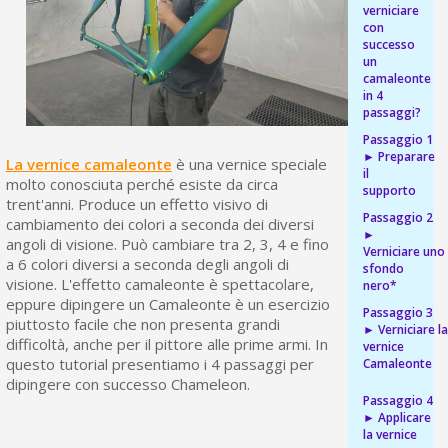
bu
verniciare
pr
Isc
sho
con
or
a
successo
per
newsl
un
ref
5€
camaleonte
in 4
sc
passaggi?
Passaggio 1
► Preparare
La vernice camaleonte
è una vernice speciale
il
molto conosciuta perché esiste da circa
supporto
trent'anni. Produce un effetto visivo di
Passaggio 2
cambiamento dei colori a seconda dei diversi
►
angoli di visione. Può cambiare tra 2, 3, 4 e fino
Verniciare uno
a 6 colori diversi a seconda degli angoli di
sfondo
visione. L'effetto camaleonte è spettacolare,
nero*
eppure dipingere un Camaleonte è un esercizio
Passaggio 3
piuttosto facile che non presenta grandi
► Verniciare l
difficoltà, anche per il pittore alle prime armi. In
vernice
questo tutorial presentiamo i 4 passaggi per
Camaleonte
dipingere con successo Chameleon.
Passaggio 4
► Applicare
la vernice