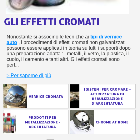
s
bu
pr
Isc
sho
or
a
per
GLI EFFETTI CROMATI
newsl
ref
5€
sc
Nonostante si associno le tecniche ai
tipi di vernice
auto
, i procedimenti di effetti cromati non galvanizzati
possono essere applicati in teoria su tutti i supporti dopo
una preparazione adatta : i metalli, il vetro, la plastica, il
cuoio, il cemento e tanti altri. Gli effetti cromati sono
perf...
> Per saperne di più
I SISTEMI PER CROMARE –
ATTREZZATURA DI
VERNICE CROMATA
NEBULIZZAZIONE
D’ARGENTATURA
PRODOTTI PER
METALLIZZAZIONE -
CHROME AT HOME
ARGENTATURA