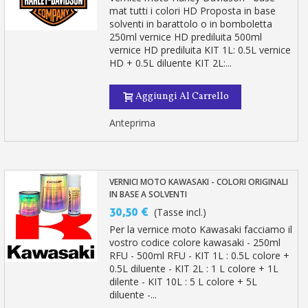
mat tutti i colori HD Proposta in base
solventi in barattolo o in bomboletta
250ml vernice HD prediluita 500ml
vernice HD prediluita KIT 1L: 0.5L vernice
HD + 0.5L diluente KIT 2L:...
Aggiungi Al Carrello
Anteprima
VERNICI MOTO KAWASAKI - COLORI ORIGINALI
IN BASE A SOLVENTI
30,50 €
(Tasse incl.)
Per la vernice moto Kawasaki facciamo il
vostro codice colore kawasaki - 250ml
RFU - 500ml RFU - KIT 1L : 0.5L colore +
0.5L diluente - KIT 2L : 1 L colore + 1L
dilente - KIT 10L : 5 L colore + 5L
diluente -...