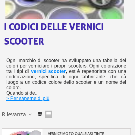
s
bu
pr
Isc
sho
or
a
per
newsl
ref
I CODICI DELLE VERNICI
5€
sc
SCOOTER
Ogni marchio di scooter ha sviluppato una tabella dei
colori per verniciare i propri scooters. Ogni colorazione
tra i tipi di
vernici scooter
,
est è repertoriata con una
codificazione, specifica di ogni fabbricante, che dà
luogo a un codice colore dello scooter e un nome del
colore.
Quando si de...
> Per saperne di più
Rilevanza
VERNICE MOTO QUALSIASI TINTE