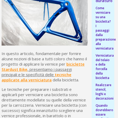
duraturo
Isc
sho
or
a
per
Come
newsl
ref
verniciare
5€
su una
sc
bicicletta?
I
passaggi
dalla
preparazione
alla
verniciatura
In questo articolo, fondamentale per fornire
Verniciatura
alcune nozioni di base a tutti coloro che hanno il
del telaio
progetto di applicare la vernice per
biciclette
e della
Stardust Bike
, presentiamo i passaggi
forcella
della
principali e le specificità delle
tecniche
bicicletta
applicate alla verniciatura
della bicicletta.
Realizzare
Le tecniche per preparare i substrati e
stencil,
loghi e
applicarli per verniciare una bicicletta sono
decorazioni
direttamente modellate su quelle della vernice
per la carrozzeria. Verniciare una bicicletta (con
Quando
successo) significa innanzitutto scegliere una
dovrebbero
essere
vernice professionale, in barattolo o in