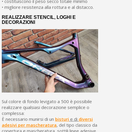
• costituiscono il peso secco totale minimo
• migliore resistenza alla rottura e al distacco.
REALIZZARE STENCIL, LOGHI E
DECORAZIONI
Sul colore di fondo levigato a 500 è possibile
realizzare qualsiasi decorazione semplice o
complessa:
È necessario munirsi di un
bisturi
e di
diversi
adesivi per mascheratura
, del tipo classico da
copertura e mascheratura, sottili linee adesive