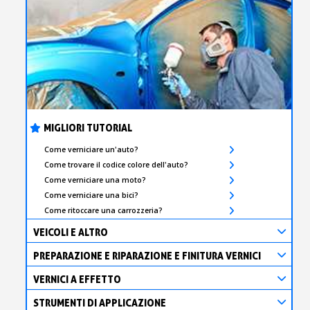
s
bu
pr
Isc
sho
or
a
per
newsl
ref
5€
sc
MIGLIORI TUTORIAL
Come verniciare un'auto?
Come trovare il codice colore dell'auto?
Come verniciare una moto?
Come verniciare una bici?
Come ritoccare una carrozzeria?
VEICOLI E ALTRO
PREPARAZIONE E RIPARAZIONE E FINITURA VERNICI
VERNICI A EFFETTO
STRUMENTI DI APPLICAZIONE