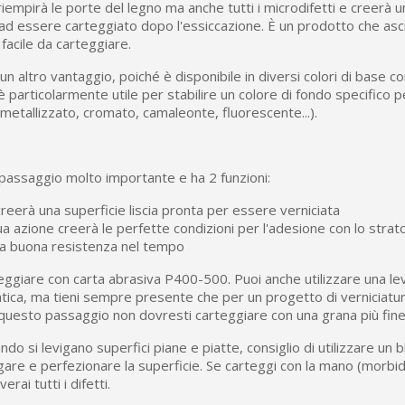
empirà le porte del legno ma anche tutti i microdifetti e creerà u
ad essere carteggiato dopo l'essiccazione. È un prodotto che as
acile da carteggiare.
un altro vantaggio, poiché è disponibile in diversi colori di base 
è particolarmente utile per stabilire un colore di fondo specifico p
 (metallizzato, cromato, camaleonte, fluorescente...).
 passaggio molto importante e ha 2 funzioni:
reerà una superficie liscia pronta per essere verniciata
ua azione creerà le perfette condizioni per l'adesione con lo stra
na buona resistenza nel tempo
rteggiare con carta abrasiva P400-500. Puoi anche utilizzare una le
tica, ma tieni sempre presente che per un progetto di verniciatura
 questo passaggio non dovresti carteggiare con una grana più fine
o si levigano superfici piane e piatte, consiglio di utilizzare un b
igare e perfezionare la superficie. Se carteggi con la mano (morbid
erai tutti i difetti.