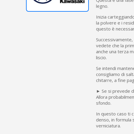
Questa è una fase 
legno.
Inizia carteggiand
la polvere e i res
questo è necessari
Successivamente, a
vedete che la pri
anche una terza m
liscio.
Se intendi mantene
consigliamo di salt
chitarre, a fine pag
► Se si prevede di
Allora probabilmen
sfondo.
In questo caso ti c
denso, in formula
verniciatura.