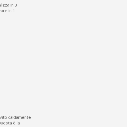
izza in 3
zare in 1
invito caldamente
Questa è la