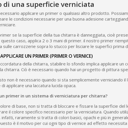
o di una superficie verniciata
 necessario applicare un primer o qualsiasi altro prodotto. Possia
are le condizioni necessarie per una buona adesione carteggia
rniciare.
rimer se la superficie della tua chitarra è danneggiata, cioè presen
In questo caso, applica 2 o 3 mani di primer. il nostro primer riempi
 sulle carrozzerie sopra lo stucco per lisciare le superfici prima de
APPLICARE UN PRIMER (PRIMER O VERNICE)
ccordatura della chitarra, stabilire lo sfondo implica applicare un 
lla chitarra. Ciò è necessario quando hai un progetto di pittura spe
to non è necessario quando si sta semplicemente verniciando il 
di applicare una laccatura lucida opaca.
un primer in un sistema di verniciatura per chitarra?
olore di base, non si tratta di bloccare e fissare la superficie de
are il colore specifico necessario per la verniciatura. Quando utili
, infatti, raramente si tratta di colori basici, opachi e più in general
esto è il motivo per cui ogni tipo di vernice ad effetto necessita 