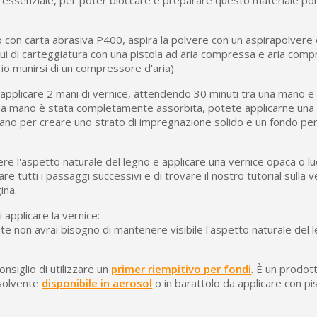
essenziale, per poter bloccare e preparare questo materiale por
o con carta abrasiva P400, aspira la polvere con un aspirapolvere 
idui di carteggiatura con una pistola ad aria compressa e aria com
o munirsi di un compressore d'aria).
pplicare 2 mani di vernice, attendendo 30 minuti tra una mano e l'
ma mano è stata completamente assorbita, potete applicarne una
ano per creare uno strato di impregnazione solido e un fondo p
re l'aspetto naturale del legno e applicare una vernice opaca o luc
are tutti i passaggi successivi e di trovare il nostro tutorial sulla v
ina.
 applicare la vernice:
te non avrai bisogno di mantenere visibile l'aspetto naturale del l
onsiglio di utilizzare un
primer riempitivo per fondi
. È un prodot
 solvente
disponibile in aerosol
o in barattolo da applicare con pis