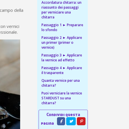
 sul primo ordine
Accordatura chitarra: un
riassunto dei passaggi
ping per ogni referral
l campo della
per verniciare una
chitarra
wsletter: 5€ di sconto
Passaggio 1 ► Preparare
con vernici
lo sfondo
essionale.
Passaggio 2 ► Applicare
un primer (primer o
vernice)
Passaggio 3 ► Applicare
la vernice ad effetto
Passaggio 4 ► Applicare
il trasparente
Quanta vernice per una
chitarra?
Puoi verniciare la vernice
STARDUST su una
chitarra?