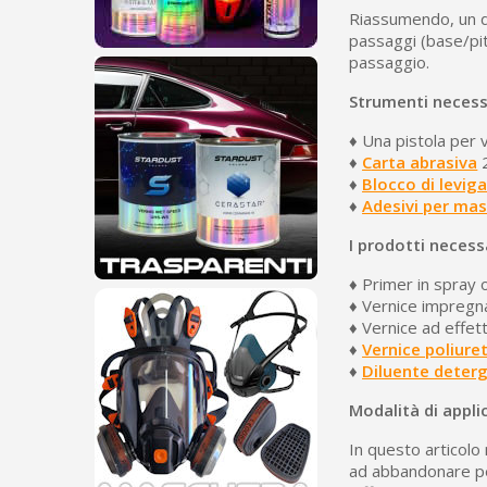
Riassumendo, un di
passaggi (base/pit
passaggio.
Strumenti necessa
♦ Una pistola per 
♦
Carta abrasiva
2
♦
Blocco di levig
♦
Adesivi per ma
I prodotti necessa
♦ Primer in spray 
♦ Vernice impregn
♦ Vernice ad effett
♦
Vernice poliure
♦
Diluente deterg
Modalità di appli
In questo articolo
ad abbandonare pen