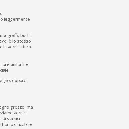
mo
ndo leggermente
ta graffi, buchi,
tivo: è lo stesso
lla verniciatura.
colore uniforme
ciale.
legno, oppure
l legno grezzo, ma
zziamo vernici
e di vernici
di un particolare