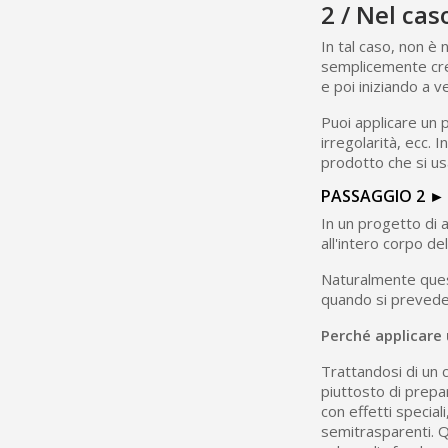
2 / Nel cas
In tal caso, non è
semplicemente cre
e poi iniziando a ve
Puoi applicare un p
irregolarità, ecc. 
prodotto che si usa
PASSAGGIO 2 ► 
In un progetto di a
all'intero corpo de
Naturalmente ques
quando si prevede 
Perché applicare 
Trattandosi di un c
piuttosto di prepar
con effetti speciali
semitrasparenti. Qu