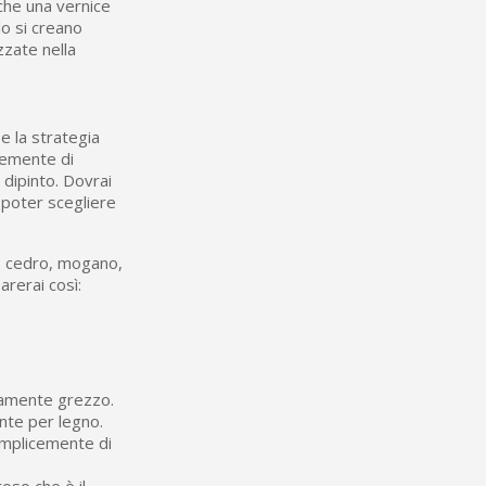
che una vernice
lo si creano
zzate nella
e la strategia
icemente di
 dipinto. Dovrai
r poter scegliere
o, cedro, mogano,
arerai così:
eramente grezzo.
ante per legno.
mplicemente di