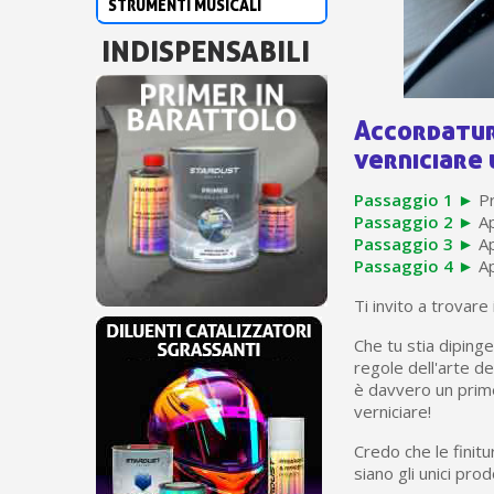
STRUMENTI MUSICALI
INDISPENSABILI
Accordatura
verniciare 
Passaggio 1 ►
Pr
Passaggio 2 ►
Ap
Passaggio 3 ►
Ap
Passaggio 4 ►
Ap
Ti invito a trovare 
Che tu stia dipinge
regole dell'arte de
è davvero un primer
verniciare!
Credo che le finitu
siano gli unici pro