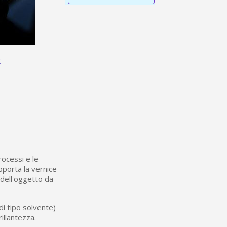
r
rocessi e le
upporta la vernice
 dell'oggetto da
di tipo solvente)
rillantezza.