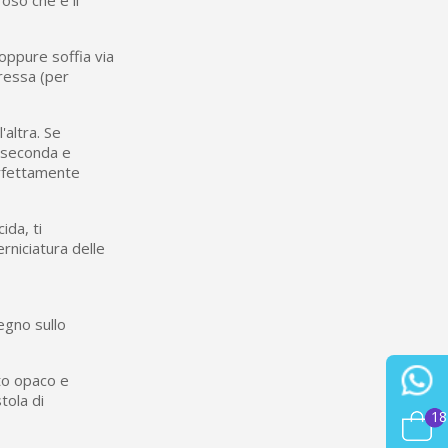
oso che è il
oppure soffia via
pressa (per
altra. Se
 seconda e
erfettamente
ida, ti
erniciatura delle
egno sullo
to opaco e
tola di
18