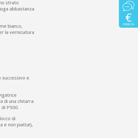
no strato
ciuga abbastanza
€
FEDELTÀ
come bianco,
er la verniciatura
to successivo e
vigatrice
 di una chitarra
 di P500.
locco di
a e non piatta!),