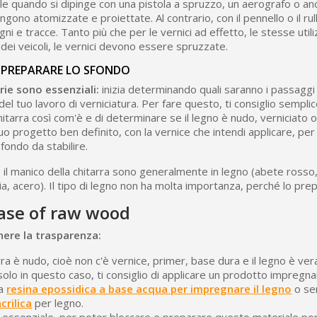
ale quando si dipinge con una pistola a spruzzo, un aerografo o an
engono atomizzate e proiettate. Al contrario, con il pennello o il rul
ni e tracce. Tanto più che per le vernici ad effetto, le stesse utili
dei veicoli, le vernici devono essere spruzzate.
 PREPARARE LO SFONDO
rie sono essenziali:
inizia determinando quali saranno i passaggi 
del tuo lavoro di verniciatura. Per fare questo, ti consiglio sempl
itarra così com'è e di determinare se il legno è nudo, verniciato o
tuo progetto ben definito, con la vernice che intendi applicare, pe
sfondo da stabilire.
 e il manico della chitarra sono generalmente in legno (abete ross
a, acero). Il tipo di legno non ha molta importanza, perché lo prep
case of raw wood
ere la trasparenza:
arra è nudo, cioè non c'è vernice, primer, base dura e il legno è v
solo in questo caso, ti consiglio di applicare un prodotto impregn
na
resina epossidica a base acqua per impregnare il legno
o se
crilica
per legno.