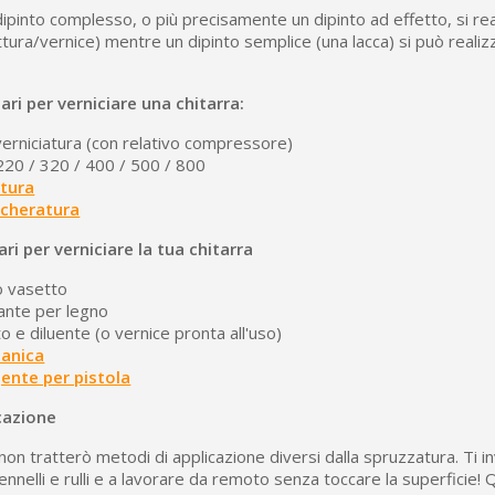
pinto complesso, o più precisamente un dipinto ad effetto, si real
tura/vernice) mentre un dipinto semplice (una lacca) si può realiz
ri per verniciare una chitarra:
verniciatura (con relativo compressore)
20 / 320 / 400 / 500 / 800
atura
scheratura
ri per verniciare la tua chitarra
o vasetto
ante per legno
o e diluente (o vernice pronta all'uso)
tanica
ente per pistola
cazione
 non tratterò metodi di applicazione diversi dalla spruzzatura. Ti 
nelli e rulli e a lavorare da remoto senza toccare la superficie! 