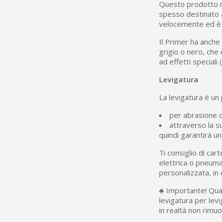
Questo prodotto ri
spesso destinato 
velocemente ed è f
Il Primer ha anche 
grigio o nero, che 
ad effetti speciali
Levigatura
La levigatura è un
per abrasione c
attraverso la s
quindi garantirà u
Ti consiglio di ca
elettrica o pneuma
personalizzata, in
♣ Importante! Quand
levigatura per lev
in realtà non rimuov