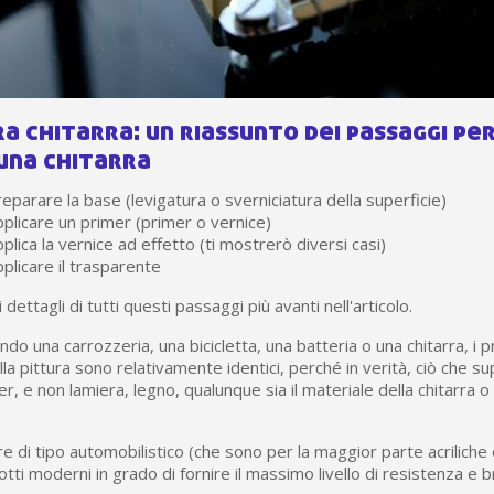
 chitarra: un riassunto dei passaggi pe
una chitarra
eparare la base (levigatura o sverniciatura della superficie)
plicare un primer (primer o vernice)
plica la vernice ad effetto (ti mostrerò diversi casi)
plicare il trasparente
i dettagli di tutti questi passaggi più avanti nell'articolo.
ndo una carrozzeria, una bicicletta, una batteria o una chitarra, i p
lla pittura sono relativamente identici, perché in verità, ciò che s
, e non lamiera, legno, qualunque sia il materiale della chitarra o
re di tipo automobilistico (che sono per la maggior parte acriliche 
dotti moderni in grado di fornire il massimo livello di resistenza e b