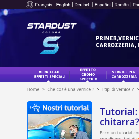
Français
English
Deutsch
Español
Român
Po
PRIMER,VERNIC
CARROZZERIA,
EFFETTO 
VERNICI AD 
VERNICE PER 
CROMO 
EFFETTI SPECIALI
CARROZZERIA
SPECCHIO
Home
>
Che cos’è una vernice ?
>
I tipi di vernice ?
>
Tutorial
chitarra
Ecco un tutorial c
con diversi tipi di
v