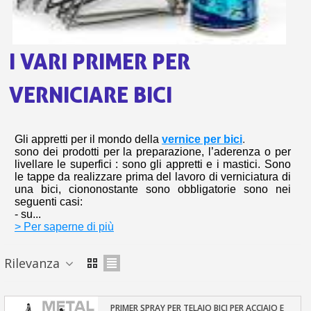
s
bu
pr
Isc
sho
or
a
per
newsl
ref
I VARI PRIMER PER
5€
sc
VERNICIARE BICI
Gli appretti per il mondo della
vernice per bici
.
sono dei prodotti per la preparazione, l’aderenza o per
livellare le superfici : sono gli appretti e i mastici. Sono
le tappe da realizzare prima del lavoro di verniciatura di
una bici, ciononostante sono obbligatorie sono nei
seguenti casi:
- su...
> Per saperne di più
Rilevanza
PRIMER SPRAY PER TELAIO BICI PER ACCIAIO E