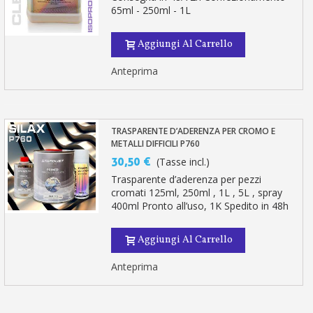
65ml - 250ml - 1L
Aggiungi Al Carrello
Anteprima
TRASPARENTE D’ADERENZA PER CROMO E
METALLI DIFFICILI P760
30,50 €
(Tasse incl.)
Trasparente d’aderenza per pezzi
cromati 125ml, 250ml , 1L , 5L , spray
400ml Pronto all’uso, 1K Spedito in 48h
Aggiungi Al Carrello
Anteprima