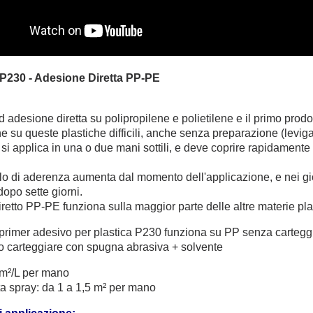
P230 - Adesione Diretta PP-PE
ad adesione diretta su polipropilene e polietilene e il primo prod
e su queste plastiche difficili, anche senza preparazione (leviga
o si applica in una o due mani sottili, e deve coprire rapidamen
ello di aderenza aumenta dal momento dell'applicazione, e nei gi
opo sette giorni.
diretto PP-PE funziona sulla maggior parte delle altre materie pl
ro primer adesivo per plastica P230 funziona su PP senza carte
o carteggiare con spugna abrasiva + solvente
m²/L per mano
a spray: da 1 a 1,5 m² per mano