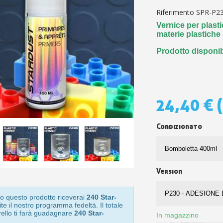
5€ di sconto
Riferimento
SPR-P2
10€ di buono shop
Vernice per plast
Iscriviti alla ne
materie plastiche
Prodotto disponib
24,40 €
Condizionato
Version
o questo prodotto riceverai
240 Star-
te il nostro programma fedeltà. Il totale
rello ti farà guadagnare
240 Star-
In magazzino