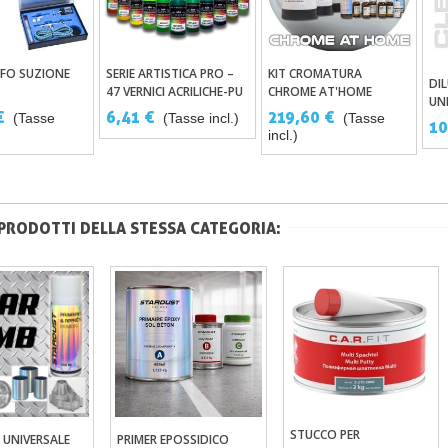
FO SUZIONE
SERIE ARTISTICA PRO –
KIT CROMATURA
ungi Al Carrello
Aggiungi Al Carrello
Aggiungi Al Carrello
DI
47 VERNICI ACRILICHE-PU
CHROME AT'HOME
UN
PER AEROGRAFO
€
6,41 €
219,60 €
(Tasse
(Tasse incl.)
(Tasse
(S
10
incl.)
 PRODOTTI DELLA STESSA CATEGORIA:
STUCCO PER
Aggiungi Al Carrello
 UNIVERSALE
PRIMER EPOSSIDICO
ungi Al Carrello
Aggiungi Al Carrello