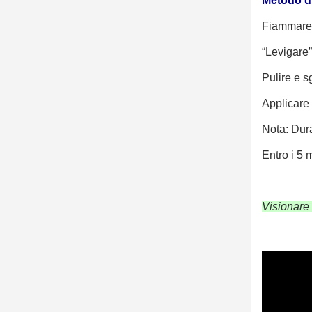
Metodo di
Fiammare (
“Levigare”
Pulire e s
Applicare 
Nota: Dura
Entro i 5 
Visionare 