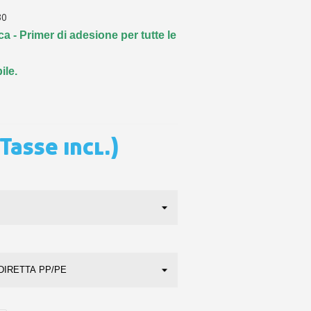
 sul primo ordine
30
ping per ogni referral
ica
- Primer di adesione per tutte le
wsletter: 5€ di sconto
ile.
(Tasse incl.)