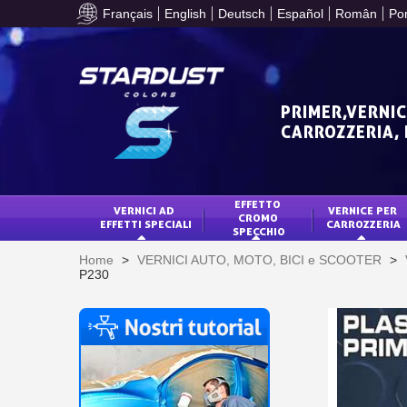
Français
English
Deutsch
Español
Român
Po
PRIMER,VERNIC
CARROZZERIA,
EFFETTO 
VERNICI AD 
VERNICE PER 
CROMO 
EFFETTI SPECIALI
CARROZZERIA
SPECCHIO
Home
>
VERNICI AUTO, MOTO, BICI e SCOOTER
>
P230