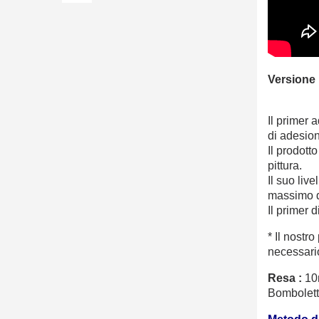
Versione 
Il primer 
di adesion
Il prodott
pittura.
Il suo liv
massimo d
Il primer 
* Il nost
necessari
Resa :
10
Bombolett