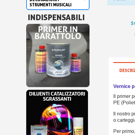
STRUMENTI MUSICALI
INDISPENSABILI
S
DESCRI
Vernice p
Il primer 
PE (Poliet
Il nostro 
o cartegg
Per primo,