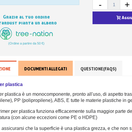
-
+
Grazie al tuo ordine
Aggi
tardust pianta un albero
(Ordine a partire da 50 €)
ZIONE
DOCUMENTI ALLEGATI
QUESTIONE(FAQS)
er plastica
per plastica è un monocomponente, pronto all'uso, di aspetto tra
ilene), PP (polipropilene), ABS, E tutte le materie plastiche in 
primer per plastica funziona efficacemente sulla maggior parte 
iatura (con alcune eccezioni come PE o HDPE)
 assicurarsi che la superficie è una plastica grezza, e che non si 