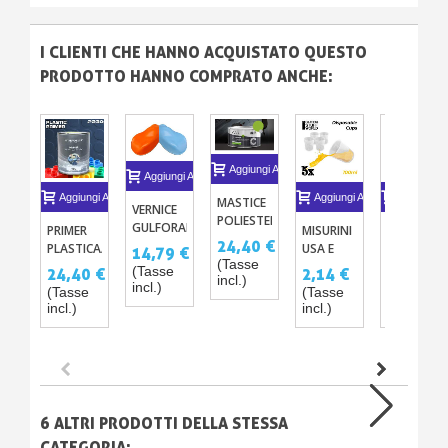
I CLIENTI CHE HANNO ACQUISTATO QUESTO
PRODOTTO HANNO COMPRATO ANCHE:
Aggiungi Al Carrello
Aggiungi Al Carrello
Aggiungi Al Carrello
Aggiungi Al Carrello
Aggiungi A
MASTICE
VERNICE
POLIESTERE
GULFORANGE
PRIMER
MISURINI
PRIMER
ALLUMINIO
24,40 €
E
PLASTICA/AGGRAPPANTE
USA E
PER
14,79 €
BI-
GULFBLAU
(Tasse
MONOCOMPONENTE
GETTA
ALLUMINI
(Tasse
24,40 €
2,14 €
20,33 €
COMPONENTE
incl.)
P230
100 ML –
ZINCO
incl.)
PER
(Tasse
(Tasse
(Tasse
SET DA 5
CROMO
incl.)
incl.)
incl.)
CARROZZERIA
P714
1L
6 ALTRI PRODOTTI DELLA STESSA
CATEGORIA: