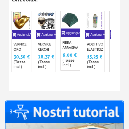
Aggiungi Al Carrello
Aggiungi Al Carrello
Aggiungi Al Carrello
Aggiungi Al Carrello
Aggiungi A
FIBRA
VERNICE
VERNICE
ADDITIVO
VERNICI
ABRASIVA
ORO
CERCHI
ELASTICIZZANTE
PER
3 TIPI
8ΜM -
EPOSSIDICA
CERCHI
6,00 €
30,50 €
28,37 €
15,25 €
30,50 €
(X5)
GOLD
METALLIZZATA
COLORAZI
(Tasse
(Tasse
(Tasse
(Tasse
(Tasse
PREMIUM
COSTRUT
incl.)
incl.)
incl.)
incl.)
incl.)
IN
BOMBOLE
SPRAY
400ML