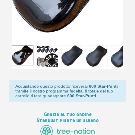
10
s
bu
pr
Isc
sho
or
a
per
newsl
ref
5€
sc
Acquistando questo prodotto riceverai
600 Star-Punti
tramite il nostro programma fedeltà. Il totale del tuo
carrello ti farà guadagnare
600 Star-Punti
.
Grazie al tuo ordine
Stardust pianta un albero