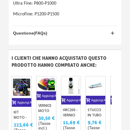
Ultra Fine: P800-P1000
MicroFine: P1200-P1500
Questione(FAQs)
I CLIENTI CHE HANNO ACQUISTATO QUESTO
PRODOTTO HANNO COMPRATO ANCHE:
Aggiungi Al Carrello
Aggiungi Al Carrello
Aggiungi Al Carrello
Aggiungi A
Aggiungi Al Carrello
VERNICE
HRC200 -
STUCCO
NASTRO
MOTO
KIT
VERNICI
IN TUBO
SOTTILE
QUALSIASI
MOTO -
30,50 €
METALLIZZATE
PPG
ADESIVO
TINTE
11,69 €
9,76 €
2,44 €
VERNICE
(Tasse
223,66 €
E
200ML
X1
COSTRUTTORE
(Tasse
(Tasse
(Tasse
CAMALEONTE
incl.)