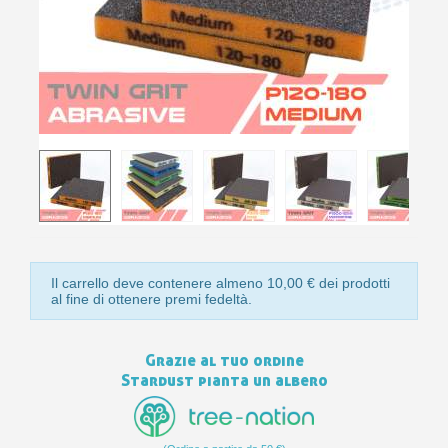
10
s
bu
pr
Isc
sho
or
a
per
newsl
ref
5€
sc
Il carrello deve contenere almeno 10,00 € dei prodotti
al fine di ottenere premi fedeltà.
Grazie al tuo ordine
Stardust pianta un albero