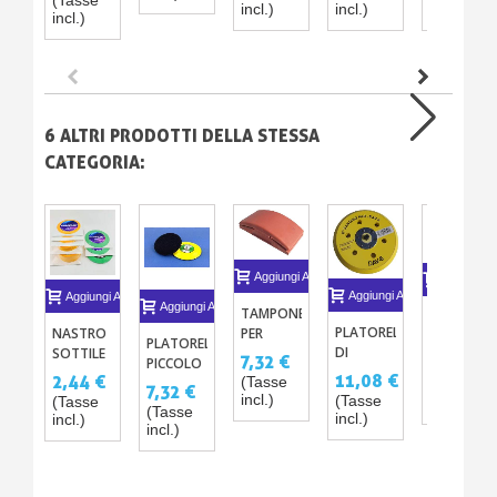
(Tasse
PERLATE
MONOCOMPONENTE
- BASE
incl.)
incl.)
incl.)
SCO
incl.)
PER
VBA
DA
MODELLISMO
BEIGE
VERNICIARE
RC SU
STOPPER
CON
LEXAN
ACRILICO
SOLVANTE
HIKARI
A242
R/C
6 ALTRI PRODOTTI DELLA STESSA
CATEGORIA:
Aggiungi Al Carrello
Aggiungi A
Aggiungi Al Carrello
Aggiungi Al Carrello
Aggiungi Al Carrello
TAMPONE
LEVIGATRI
PLATORELLO
NASTRO
PER
PNEUMATI
PLATORELLO
DI
SOTTILE
LEVIGATURA
1015
7,32 €
PICCOLO
73,20 €
SUPPORTO
ADESIVO
11,08 €
2,44 €
(Tasse
PER
(Tasse
7,32 €
PER
X1
incl.)
(Tasse
(Tasse
DISCO
incl.)
DISCO
(Tasse
incl.)
incl.)
ABRASIVO
incl.)
ABRASIVO
75MM
15CM