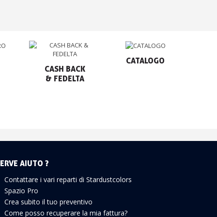
CATALOGO
CASH BACK

& FEDELTA
ERVE AIUTO ?
Contattare i vari reparti di Stardustcolors
Spazio Pro
Crea subito il tuo preventivo
Come posso recuperare la mia fattura?