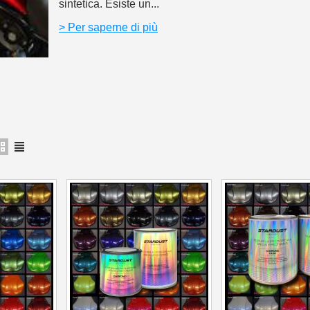
5€ di sconto
sintetica. Esiste un...
10€ di buono shop
> Per saperne di più
Iscriviti alla ne