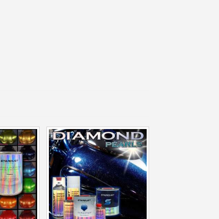
 sul primo ordine
ping per ogni referral
wsletter: 5€ di sconto