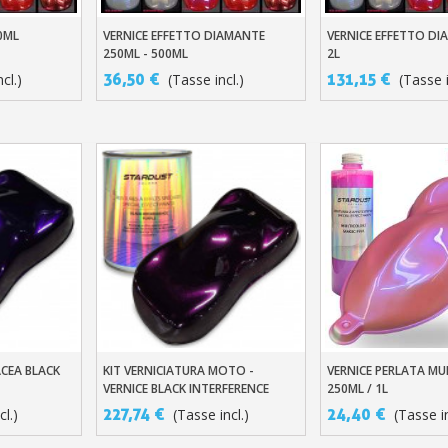
0ML
VERNICE EFFETTO DIAMANTE
VERNICE EFFETTO DI
llo
Aggiungi Al Carrello
Aggiungi Al Carre
250ML - 500ML
2L
36,50 €
131,15 €
cl.)
(Tasse incl.)
(Tasse i
CEA BLACK
KIT VERNICIATURA MOTO -
VERNICE PERLATA MU
llo
Aggiungi Al Carrello
Aggiungi Al Carre
VERNICE BLACK INTERFERENCE
250ML / 1L
227,74 €
24,40 €
cl.)
(Tasse incl.)
(Tasse in