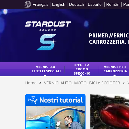
Français
English
Deutsch
Español
Român
Po
PRIMER,VERNIC
CARROZZERIA,
EFFETTO 
VERNICI AD 
VERNICE PER 
CROMO 
EFFETTI SPECIALI
CARROZZERIA
SPECCHIO
Home
>
VERNICI AUTO, MOTO, BICI e SCOOTER
>