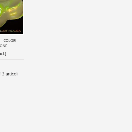
 – COLORI
llo
IONE
cl.)
13 articoli