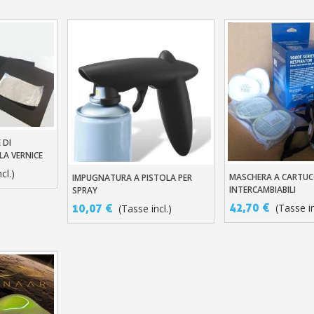
 DI
llo
LA VERNICE
cl.)
MASCHERA A CARTUC
IMPUGNATURA A PISTOLA PER
Aggiungi Al Carre
Aggiungi Al Carrello
INTERCAMBIABILI
SPRAY
42,70 €
(Tasse in
10,07 €
(Tasse incl.)