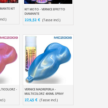
AMANTE KIT
llo
KIT MOTO - VERNICE EFFETTO
Aggiungi Al Carrello
DIAMANTE
ncl.)
229,52 €
(Tasse incl.)
LTICOLORZ -
VERNICE MADREPERLA -
llo
Aggiungi Al Carrello
MULTICOLORZ 400ML SPRAY
27,45 €
cl.)
(Tasse incl.)