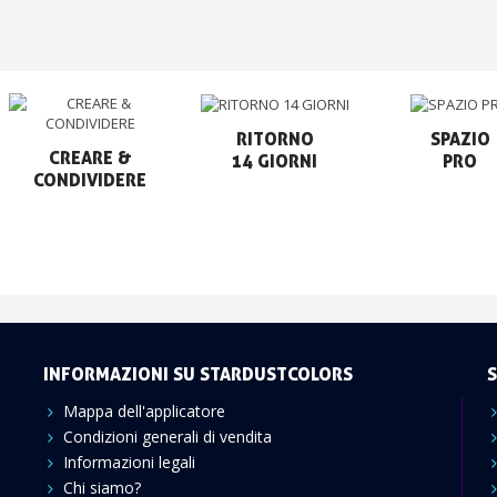
RITORNO

SPAZIO

CREARE &

14 GIORNI
PRO
CONDIVIDERE
INFORMAZIONI SU STARDUSTCOLORS
S
Mappa dell'applicatore
Condizioni generali di vendita
Informazioni legali
Chi siamo?