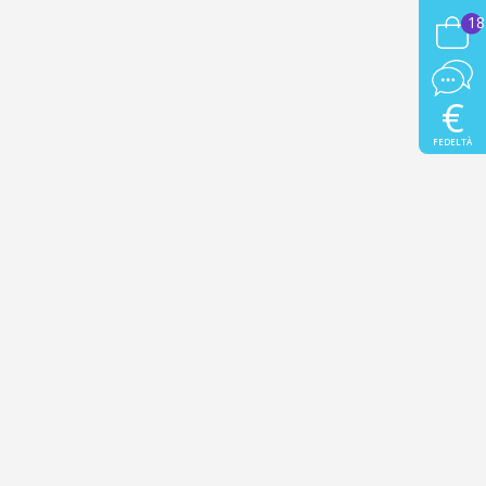
18
€
FEDELTÀ