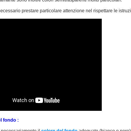
ecessario prestare particolare attenzione nel rispettare
le istru
l fondo :
 necessariamente il
colore del fondo
adeguato (bianco o nero