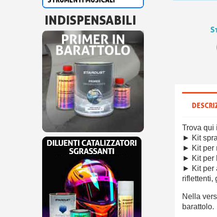
INDISPENSABILI
S
DESCRI
Trova qui 
► Kit spra
► Kit per
► Kit per 
► Kit per 
riflettenti
Nella vers
barattolo.