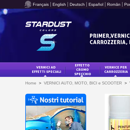
Français
English
Deutsch
Español
Român
Po
PRIMER,VERNIC
CARROZZERIA,
EFFETTO 
VERNICI AD 
VERNICE PER 
CROMO 
EFFETTI SPECIALI
CARROZZERIA
SPECCHIO
Home
>
VERNICI AUTO, MOTO, BICI e SCOOTER
>