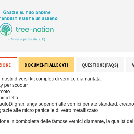
Grazie al tuo ordine
tardust pianta un albero
(Ordine a partire da 50 €)
ZIONE
DOCUMENTI ALLEGATI
QUESTIONE(FAQS)
i nostri diversi kit completi di vernice diamantata:
y per scooter
 moto
bicicletta
autoDi gran lunga superiori alle vernici perlate standard, crean
, grazie alle micro
particelle di vetro metallizzato
ione in bomboletta delle famose vernici diamante, la qualità
del