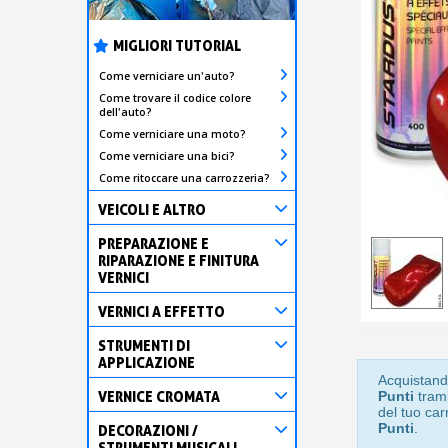
MIGLIORI TUTORIAL
Come verniciare un'auto?
Come trovare il codice colore
dell'auto?
Come verniciare una moto?
Come verniciare una bici?
Come ritoccare una carrozzeria?
VEICOLI E ALTRO
PREPARAZIONE E
RIPARAZIONE E FINITURA
VERNICI
VERNICI A EFFETTO
STRUMENTI DI
APPLICAZIONE
Acquistand
VERNICE CROMATA
Punti
trami
del tuo car
Punti
.
DECORAZIONI /
STRUMENTI MUSICALI