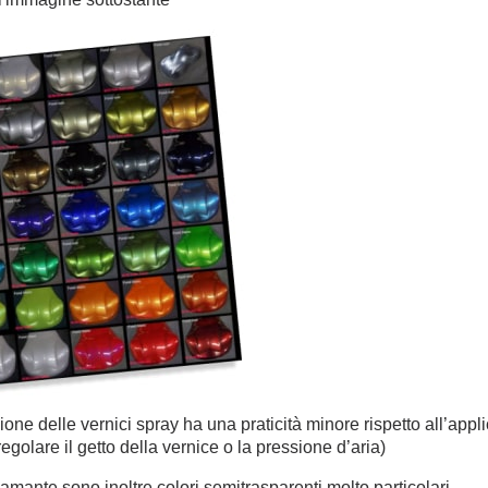
ione delle vernici spray ha una praticità minore
rispetto all’app
 regolare
il getto della vernice o la pressione d’aria)
iamante sono inoltre colori semitrasparenti molto
particolari.