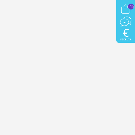
18
€
FEDELTÀ