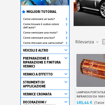
MIGLIORI TUTORIAL
Come verniciare un'auto?
Come trovare il codice colore
dell'auto?
Come verniciare una moto?
Come verniciare una bici?
Rilevanza
Come ritoccare una carrozzeria?
VEICOLI E ALTRO
PREPARAZIONE E
RIPARAZIONE E FINITURA
VERNICI
VERNICI A EFFETTO
STRUMENTI DI
APPLICAZIONE
LAMPADA PORTATILE
Aggiungi Al Carre
VERNICE CROMATA
INFRAROSSI DA 1KW 
L'ASCIUGATURA DELL
185,44 €
DECORAZIONI /
(Tasse 
DELLA CARROZZERIA