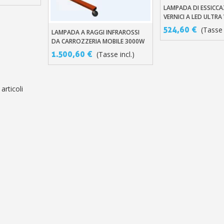
LAMPADA DI ESSICCA
Aggiungi Al Carre
VERNICI A LED ULTRA
48W
524,60 €
(Tasse 
LAMPADA A RAGGI INFRAROSSI
Aggiungi Al Carrello
DA CARROZZERIA MOBILE 3000W
– CON BRACCIO MOBILE E
1.500,60 €
(Tasse incl.)
COMANDO
 articoli