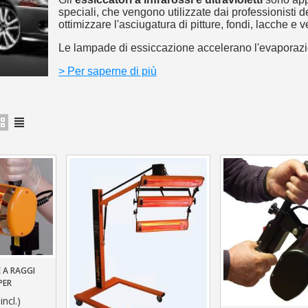
5€ di sconto
speciali, che vengono utilizzate dai professionisti d
10€ di buono shop
ottimizzare l'asciugatura di pitture, fondi, lacche e v
Iscriviti alla ne
Le lampade di essiccazione accelerano l'evaporazio
> Per saperne di più
 A RAGGI
llo
PER
A VERNICE
incl.)