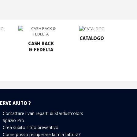
CATALOGO
CASH BACK

& FEDELTA
ERVE AIUTO ?
Contattare i vari reparti di Stardustcolors
Spazio Pro
Crea subito il tuo preventivo
Come posso recuperare la mia fattura?