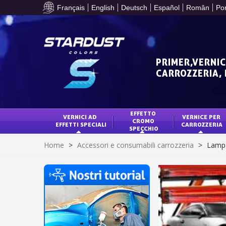
Français
English
Deutsch
Español
Român
Po
PRIMER,VERNIC
CARROZZERIA,
EFFETTO 
VERNICI AD 
VERNICE PER 
CROMO 
EFFETTI SPECIALI
CARROZZERIA
SPECCHIO
Home
>
Accessori e consumabili carrozzeria
>
Lampad