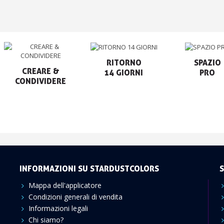
RITORNO

SPAZIO

CREARE &

14 GIORNI
PRO
CONDIVIDERE
INFORMAZIONI SU STARDUSTCOLORS
S
Mappa dell'applicatore
Condizioni generali di vendita
Informazioni legali
Chi siamo?