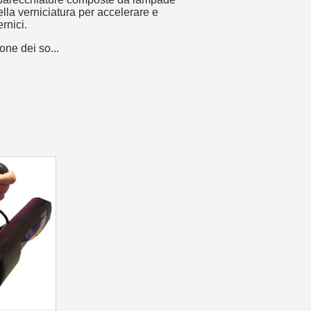
 sul primo ordine
ella verniciatura per accelerare e
ping per ogni referral
ernici.
wsletter: 5€ di sconto
ne dei so...