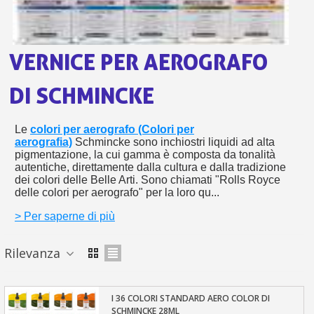
bu
pr
Isc
sho
or
a
per
newsl
ref
5€
VERNICE PER AEROGRAFO
sc
DI SCHMINCKE
Le
colori per aerografo (Colori per
aerografia)
Schmincke sono inchiostri liquidi ad alta
pigmentazione, la cui gamma è composta da tonalità
autentiche, direttamente dalla cultura e dalla tradizione
dei colori delle Belle Arti. Sono chiamati "Rolls Royce
delle colori per aerografo" per la loro qu...
> Per saperne di più
Rilevanza
I 36 COLORI STANDARD AERO COLOR DI
SCHMINCKE 28ML