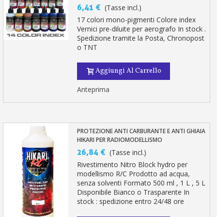
6,41 €
(Tasse incl.)
17 colori mono-pigmenti Colore index
Vernici pre-diluite per aerografo In stock .
Spedizione tramite la Posta, Chronopost
o TNT
Aggiungi Al Carrello
Anteprima
PROTEZIONE ANTI CARBURANTE E ANTI GHIAIA
HIKARI PER RADIOMODELLISMO
26,84 €
(Tasse incl.)
Rivestimento Nitro Block hydro per
modellismo R/C Prodotto ad acqua,
senza solventi Formato 500 ml , 1 L , 5 L
Disponibile Bianco o Trasparente In
stock : spedizione entro 24/48 ore