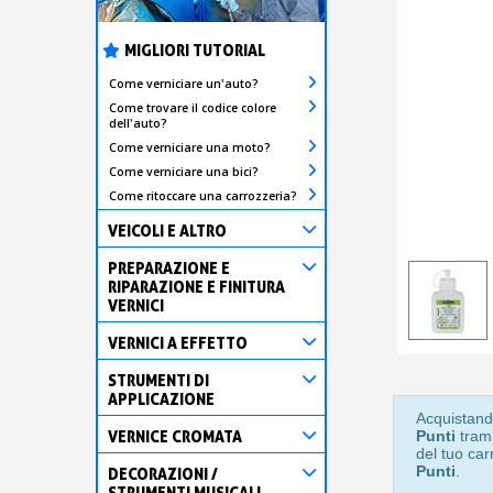
MIGLIORI TUTORIAL
Come verniciare un'auto?
Come trovare il codice colore
dell'auto?
Come verniciare una moto?
Come verniciare una bici?
Come ritoccare una carrozzeria?
VEICOLI E ALTRO
PREPARAZIONE E
RIPARAZIONE E FINITURA
VERNICI
VERNICI A EFFETTO
STRUMENTI DI
APPLICAZIONE
Acquistand
VERNICE CROMATA
Punti
trami
del tuo car
Punti
.
DECORAZIONI /
STRUMENTI MUSICALI