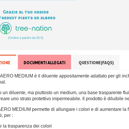
Grazie al tuo ordine
tardust pianta un albero
(Ordine a partire da 50 €)
ZIONE
DOCUMENTI ALLEGATI
QUESTIONE(FAQS)
e AERO MEDIUM è il diluente appositamente adattato per gli inch
al.
 un diluente, ma piuttosto un medium, una base trasparente flu
reare uno strato protettivo impermeabile.
Il prodotto è diluibile n
AERO MEDIUM permette di allungare i colori e di aumentare la flu
, per :
 la trasparenza dei colori