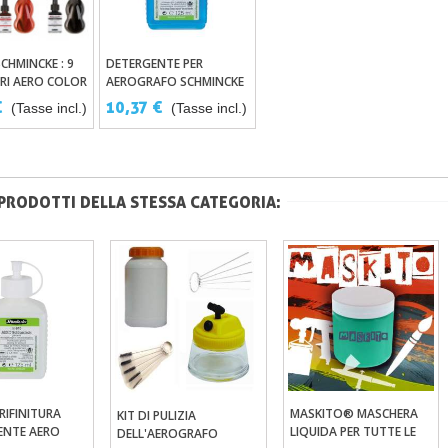
SCHMINCKE : 9
DETERGENTE PER
ungi Al Carrello
Aggiungi Al Carrello
RI AERO COLOR
AEROGRAFO SCHMINCKE
I E INTENSI
AERO COLOR
€
10,37 €
(Tasse incl.)
(Tasse incl.)
 PRODOTTI DELLA STESSA CATEGORIA:
 RIFINITURA
MASKITO® MASCHERA
KIT DI PULIZIA
ungi Al Carrello
Aggiungi Al Carrello
Aggiungi Al Carrello
ENTE AERO
LIQUIDA PER TUTTE LE
DELL'AEROGRAFO