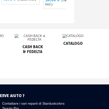
SCHMINCKE 28
TRASPARENTE SENZA
9,15 €
CATALIZZATORE E
(Tass
incl.)
LATTICE
DILUENTE
CATALOGO
CASH BACK

& FEDELTA
ERVE AIUTO ?
Contattare i vari reparti di Stardustcolors
Spazio Pro