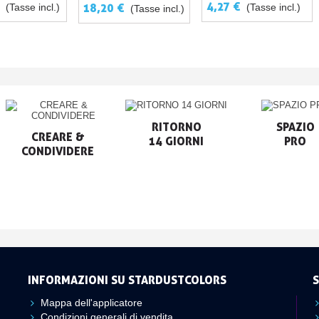
ML
TECNICHE DI PITTURA
€
4,27 €
18,20 €
(Tasse incl.)
(Tasse incl.)
(Tasse incl.)
RITORNO

SPAZIO

CREARE &

14 GIORNI
PRO
CONDIVIDERE
INFORMAZIONI SU STARDUSTCOLORS
S
Mappa dell'applicatore
Condizioni generali di vendita