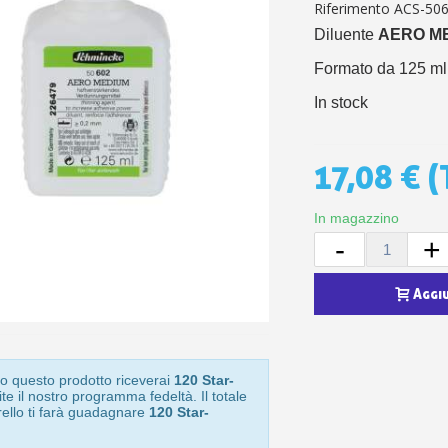
5€ di sconto
Riferimento
ACS-50
10€ di buono shop
Diluente
AERO M
Iscriviti alla ne
Formato da 125 ml
In stock
17,08 €
(
In magazzino
-
+
Aggi
o questo prodotto riceverai
120 Star-
te il nostro programma fedeltà. Il totale
rello ti farà guadagnare
120 Star-