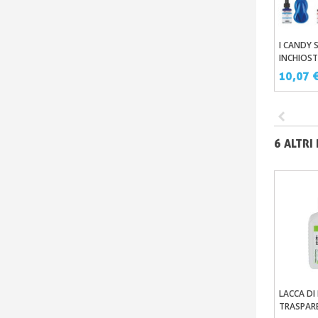
I CANDY 
Aggi
INCHIOST
ULTRA FIN
10,07 
6 ALTRI
LACCA DI
Aggi
TRASPAR