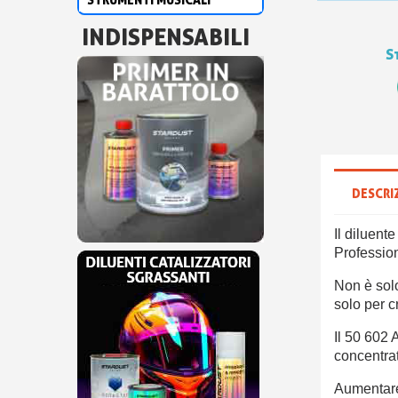
INDISPENSABILI
S
DESCRI
Il diluent
Profession
Non è solo
solo per c
Il 50 602 
concentrati
Aumentare