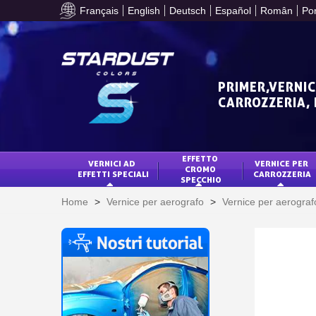
Français
English
Deutsch
Español
Român
Po
PRIMER,VERNIC
CARROZZERIA,
EFFETTO 
VERNICI AD 
VERNICE PER 
CROMO 
EFFETTI SPECIALI
CARROZZERIA
SPECCHIO
Home
>
Vernice per aerografo
>
Vernice per aerograf