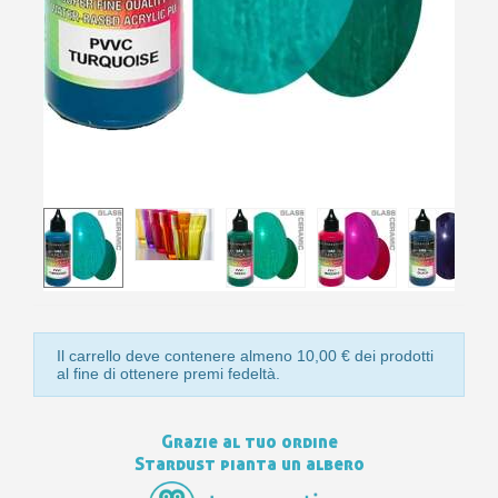
10
s
bu
pr
Isc
sho
or
a
per
newsl
ref
5€
sc
Il carrello deve contenere almeno 10,00 € dei prodotti
al fine di ottenere premi fedeltà.
Grazie al tuo ordine
Stardust pianta un albero