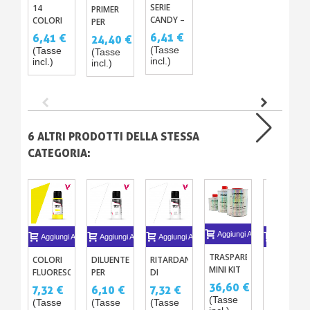
SERIE
14
PRIMER
CANDY –
COLORI
PER
11
PRIMARI
VETRO E
6,41 €
6,41 €
24,40 €
COLORI
COLOR
CERAMICA
(Tasse
(Tasse
(Tasse
TRASPARENTI
INDEX
P310
incl.)
incl.)
incl.)
ACRILICI-
PER
PU PER
AEROGRAFO
AEROGRAFO
6 ALTRI PRODOTTI DELLA STESSA
CATEGORIA:
Aggiungi Al Carrello
Aggiungi Al Carrello
Aggiungi Al Carrello
Aggiungi Al Carrello
Aggiungi A
TRASPARENTE
COLORI
DILUENTE
RITARDANTE
VERNICI
MINI KIT
FLUORESCENTI
PER
DI
EFFETTO
CARROZZERIE
- VERNICI
VERNICE
VERNICE
SPECCHIO
36,60 €
7,32 €
6,10 €
7,32 €
15,25 €
BRILLANTE
ACRILICHE
ACRILICA
PER
(Tasse
(Tasse
(Tasse
(Tasse
(Tasse
O MAT
PER
SPECIALE
AEROGRA