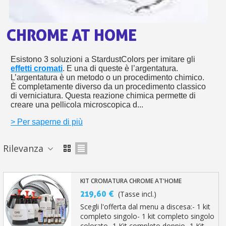
s
bu
pr
Isc
sho
or
a
per
CHROME AT HOME
newsl
ref
5€
sc
Esistono 3 soluzioni a StardustColors per imitare gli
effetti cromati
. E una di queste è l’argentatura.
L’argentatura è un metodo o un procedimento chimico.
È completamente diverso da un procedimento classico
di verniciatura. Questa reazione chimica permette di
creare una pellicola microscopica d...
> Per saperne di più
Rilevanza
KIT CROMATURA CHROME AT'HOME
219,60 €
(Tasse incl.)
Scegli l'offerta dal menu a discesa:- 1 kit
completo singolo- 1 kit completo singolo
colorato- 1 Kit completo doppio- 1 Kit