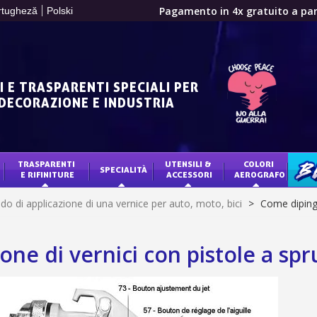
Pagamento in 4x gratuito a part
rtugheză
Polski
Tuo preventivo onl
Condividi le tue creazi
Raccogliere punti 
I E TRASPARENTI SPECIALI PER
Restituzione dei p
 DECORAZIONE E INDUSTRIA
5€ di sconto
10€ di buono shop
Iscriviti alla ne
TRASPARENTI 
UTENSILI & 
COLORI 
SPECIALITÀ
BLO
E RIFINITURE
ACCESSORI
AEROGRAFO
Consegna entro 
o di applicazione di una vernice per auto, moto, bici
>
Come dipinge
Pagamento in 4x gratuito a part
Tuo preventivo onl
one di vernici con pistole a sp
Condividi le tue creazi
Raccogliere punti 
Restituzione dei p