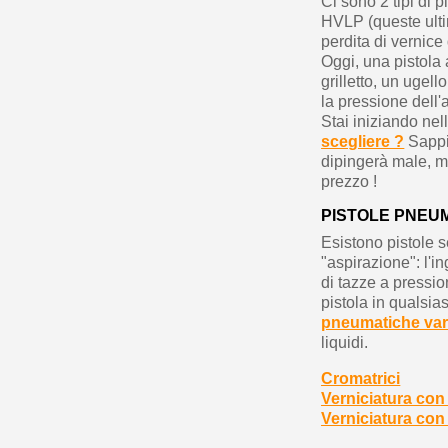
Ci sono 2 tipi di p
HVLP (queste ulti
perdita di vernice
Oggi, una pistola
grilletto, un ugel
la pressione dell'a
Stai iniziando nel
scegliere ?
Sappi 
dipingerà male, me
prezzo !
PISTOLE PNEU
Esistono pistole s
"aspirazione": l'i
di tazze a pression
pistola in qualsi
pneumatiche var
liquidi.
Cromatrici
Verniciatura con
Verniciatura con