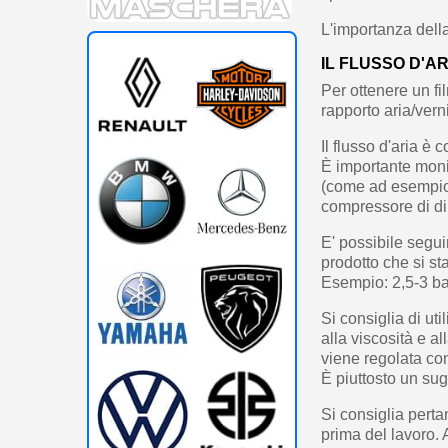
L'importanza della
IL FLUSSO D'A
Per ottenere un fi
rapporto aria/verni
Il flusso d'aria è 
È importante monit
(come ad esempio 
compressore di dim
E' possibile segu
prodotto che si st
Esempio: 2,5-3 ba
Si consiglia di u
alla viscosità e a
viene regolata con
È piuttosto un sug
Si consiglia perta
prima del lavoro. 