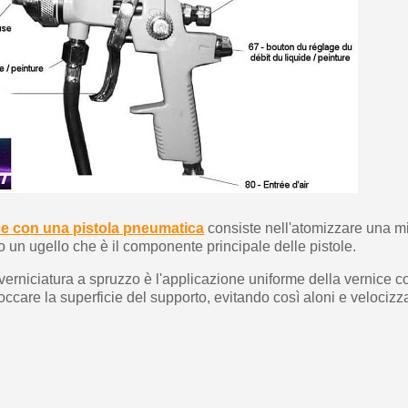
5€ di sconto
10€ di buono shop
Iscriviti alla ne
ce con una pistola pneumatica
consiste nell'atomizzare una mi
o un ugello che è il componente principale delle pistole.
 verniciatura a spruzzo è l'applicazione uniforme della vernice c
occare la superficie del supporto, evitando così aloni e velociz