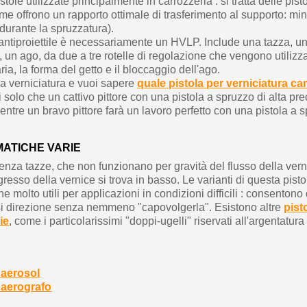
istole utilizzate principalmente in carrozzeria : si tratta delle pi
me offrono un rapporto ottimale di trasferimento al supporto: m
 durante la spruzzatura).
 antiproiettile è necessariamente un HVLP. Include una tazza, u
lo, un ago, da due a tre rotelle di regolazione che vengono utilizz
ria, la forma del getto e il bloccaggio dell'ago.
la verniciatura e vuoi sapere
quale pistola per verniciatura c
solo che un cattivo pittore con una pistola a spruzzo di alta pre
ntre un bravo pittore farà un lavoro perfetto con una pistola a 
MATICHE VARIE
enza tazze, che non funzionano per gravità del flusso della ver
ngresso della vernice si trova in basso. Le varianti di questa pist
e molto utili per applicazioni in condizioni difficili : consentono 
asi direzione senza nemmeno "capovolgerla". Esistono altre
pist
ie
, come i particolarissimi "doppi-ugelli" riservati all'argentatura 
 aerosol
 aerografo