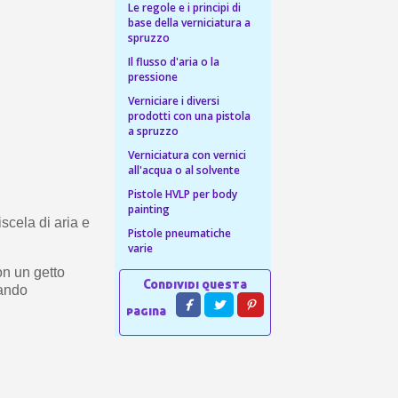
 sul primo ordine
Le regole e i principi di
base della verniciatura a
ping per ogni referral
spruzzo
wsletter: 5€ di sconto
Il flusso d'aria o la
pressione
Verniciare i diversi
prodotti con una pistola
a spruzzo
Verniciatura con vernici
all'acqua o al solvente
Pistole HVLP per body
painting
scela di aria e
Pistole pneumatiche
varie
on un getto
zando