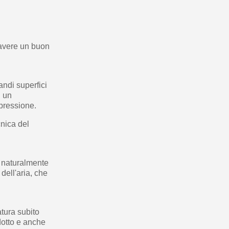
 avere un buon
andi superfici
i un
 pressione.
nica del
e naturalmente
dell'aria, che
atura subito
dotto e anche