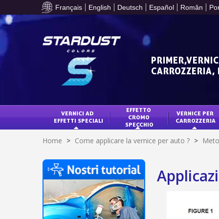
Français
English
Deutsch
Español
Român
Po
PRIMER,VERNIC
CARROZZERIA,
EFFETTO 
VERNICI AD 
VERNICE PER 
CROMO 
EFFETTI SPECIALI
CARROZZERIA
SPECCHIO
Home
>
Come applicare la vernice per auto ?
>
Metod
Applicazi