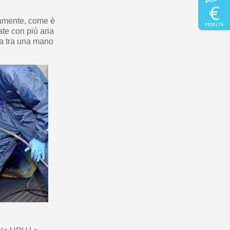
€
eramente, come è
FEDELTÀ
ate con più aria
sa tra una mano