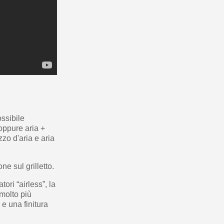
ossibile
 oppure aria +
zzo d'aria e aria
ne sul grilletto.
tori “airless”, la
 molto più
 e una finitura