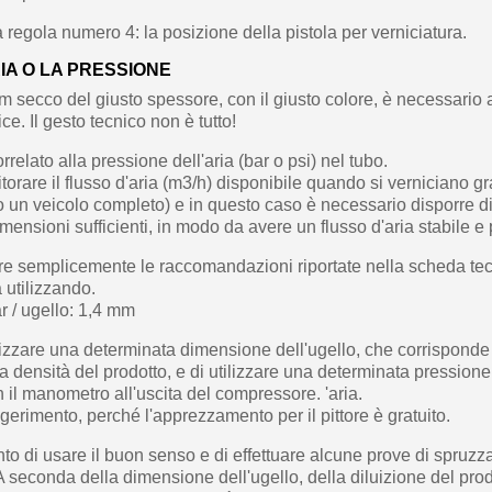
 regola numero 4: la posizione della pistola per verniciatura.
RIA O LA PRESSIONE
lm secco del giusto spessore, con il giusto colore, è necessario
ce. Il gesto tecnico non è tutto!
correlato alla pressione dell'aria (bar o psi) nel tubo.
orare il flusso d'aria (m3/h) disponibile quando si verniciano gr
un veicolo completo) e in questo caso è necessario disporre d
ensioni sufficienti, in modo da avere un flusso d'aria stabile e
ire semplicemente le raccomandazioni riportate nella scheda tec
a utilizzando.
r / ugello: 1,4 mm
tilizzare una determinata dimensione dell'ugello, che corrispond
lla densità del prodotto, e di utilizzare una determinata pressione 
 il manometro all'uscita del compressore. 'aria.
gerimento, perché l'apprezzamento per il pittore è gratuito.
nto di usare il buon senso e di effettuare alcune prove di spruzz
A seconda della dimensione dell'ugello, della diluizione del pro