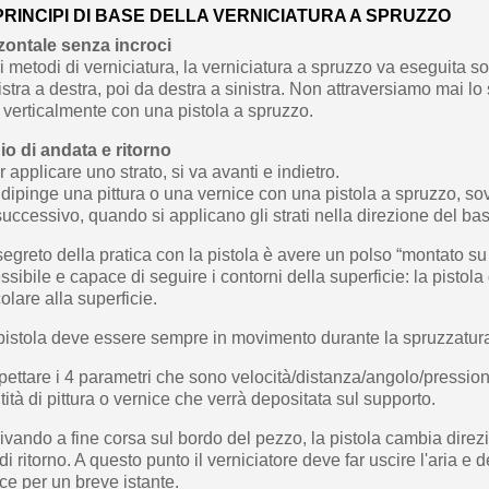
 PRINCIPI DI BASE DELLA VERNICIATURA A SPRUZZO
zontale senza incroci
tri metodi di verniciatura, la verniciatura a spruzzo va eseguita s
tra a destra, poi da destra a sinistra. Non attraversiamo mai lo 
 verticalmente con una pistola a spruzzo.
gio di andata e ritorno
applicare uno strato, si va avanti e indietro.
dipinge una pittura o una vernice con una pistola a spruzzo, s
successivo, quando si applicano gli strati nella direzione del bass
segreto della pratica con la pistola è avere un polso “montato 
lessibile e capace di seguire i contorni della superficie: la pistol
lare alla superficie.
pistola deve essere sempre in movimento durante la spruzzatur
ettare i 4 parametri che sono velocità/distanza/angolo/pressione
ità di pittura o vernice che verrà depositata sul supporto.
ivando a fine corsa sul bordo del pezzo, la pistola cambia direz
di ritorno. A questo punto il verniciatore deve far uscire l'aria e 
ce per un breve istante.