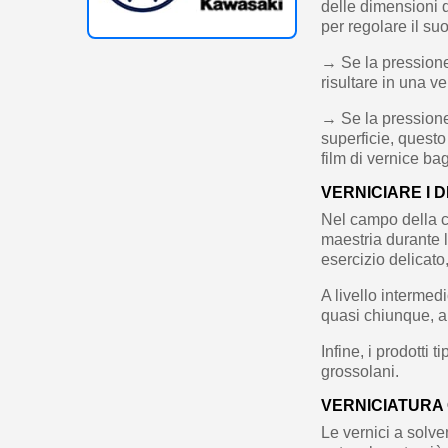
delle dimensioni d
per regolare il su
→ Se la pressione 
risultare in una v
→ Se la pressione d
superficie, questo
film di vernice ba
VERNICIARE I 
Nel campo della c
maestria durante l
esercizio delicato
A livello intermed
quasi chiunque, ap
Infine, i prodotti 
grossolani.
VERNICIATURA 
Le vernici a solve