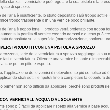
ella stanza, il verniciatore può regolare la sua pistola e la press
o getto di spruzzo:
dell'aria è insufficiente, lo strato depositato sarà troppo sottile
ernice troppo trasparente o in una vernice poco brillante.
ell'aria è troppo forte, il prodotto verrà proiettato con troppa fo
 aumenta la perdita di vernice creando aerosol e questo può crea
gnata depositata sulla superficie (marmorizzazione, spolveratura.
DIVERSI PRODOTTI CON UNA PISTOLA A SPRUZZO
arrozzeria, l'arte della verniciatura a spruzzo raggiunge la sua
e fasi di verniciatura. Ottenere una vernice brillante e impecca
, anche per un pittore esperto.
io, l'applicazione delle vernici è notevolmente più semplice ed è 
plicando strati sottili e ripetuti fino a completare la copertura d
tipo primer non sono difficili da applicare, perché sono prodotti rie
CON VERNICI ALL'ACQUA O AL SOLVENTE
nte sono più facili da applicare rispetto alla vernice a base acq