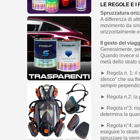
LE REGOLE E I
Spruzzatura oriz
A differenza di al
movimento da sinis
orizzontalmente e
Il gesto del viag
Generalmente, per 
Quando invece si 
metà dello strato 
► Regola n. 1: il 
sferico” che sia f
sempre perpendico
► Regola n.2: la 
► Regola n°3: risp
determina la quant
► Regola n°4: arr
eseguire lo strato 
spruzzare la verni