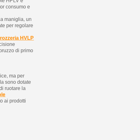
stole HPLV e
inor consumo e
na maniglia, un
ate per regolare
arrozzeria HVLP
cisione
spruzzo di primo
nice, ma per
ola sono dotate
di ruotare la
ole
o ai prodotti