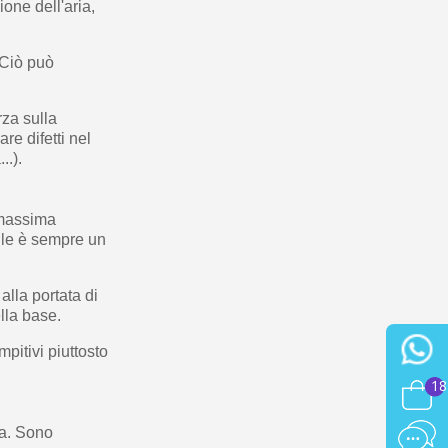
ione dell'aria,
. Ciò può
rza sulla
re difetti nel
..).
 massima
bile è sempre un
alla portata di
ella base.
mpitivi piuttosto
18
ua. Sono