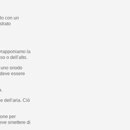
olo con un
strato
ovrapponiamo la
o o dell'alto.
su uno snodo
a deve essere
a.
 dell'aria. Ciò
ione per
deve smettere di