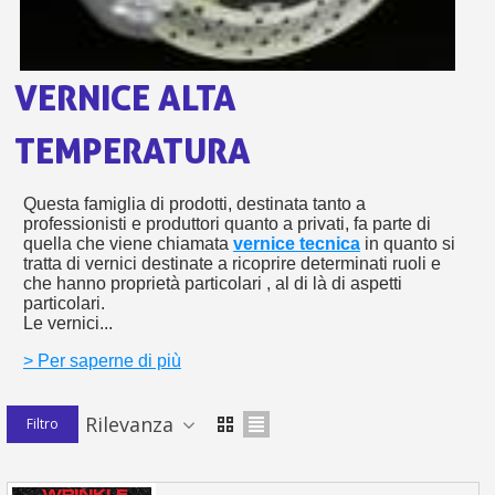
s
bu
pr
Isc
sho
or
a
per
newsl
ref
VERNICE ALTA
5€
sc
TEMPERATURA
Questa famiglia di prodotti, destinata tanto a
professionisti e produttori quanto a privati, fa parte di
quella che viene chiamata
vernice tecnica
in quanto si
tratta di vernici destinate a ricoprire determinati ruoli e
che hanno proprietà particolari , al di là di aspetti
particolari.
Le vernici...
> Per saperne di più
Rilevanza
Filtro