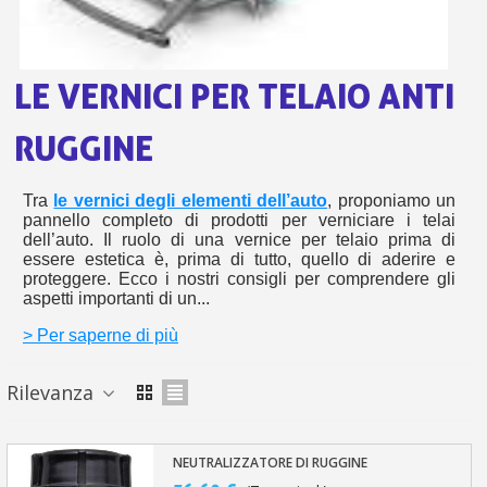
s
bu
pr
Isc
sho
or
a
per
newsl
ref
LE VERNICI PER TELAIO ANTI
5€
sc
RUGGINE
Tra
le vernici degli elementi dell’auto
, proponiamo un
pannello completo di prodotti per verniciare i telai
dell’auto. Il ruolo di una vernice per telaio prima di
essere estetica è, prima di tutto, quello di aderire e
proteggere. Ecco i nostri consigli per comprendere gli
aspetti importanti di un...
> Per saperne di più
Rilevanza
NEUTRALIZZATORE DI RUGGINE