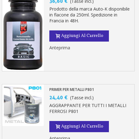
36,60 €
(Tasse incl.)
Prodotto della marca Auto-K disponibile
in flacone da 250ml. Spedizione in
Francia in 48H.
Aggiungi Al Carrello
Anteprima
PRIMER PER METALLI P801
24,40 €
(Tasse incl.)
AGGRAPPANTE PER TUTTI I METALLI
FERROSI P801
Aggiungi Al Carrello
Anteprima