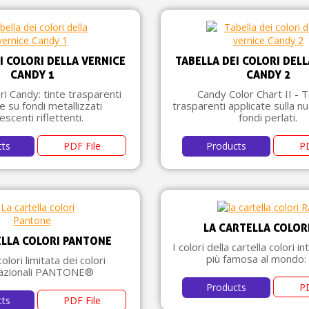
I COLORI DELLA VERNICE
TABELLA DEI COLORI DELL
CANDY 1
CANDY 2
ori Candy: tinte trasparenti
Candy Color Chart II - T
e su fondi metallizzati
trasparenti applicate sulla n
escenti riflettenti.
fondi perlati.
cts
PDF File
Products
PD
LA CARTELLA COLOR
ELLA COLORI PANTONE
I colori della cartella colori i
più famosa al mondo:
colori limitata dei colori
nazionali PANTONE®
Products
PD
cts
PDF File