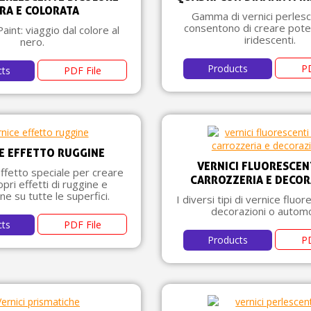
RA E COLORATA
Gamma di vernici perlesc
consentono di creare poten
Paint: viaggio dal colore al
iridescenti.
nero.
Products
PD
cts
PDF File
E EFFETTO RUGGINE
VERNICI FLUORESCEN
ffetto speciale per creare
CARROZZERIA E DECO
opri effetti di ruggine e
ne su tutte le superfici.
I diversi tipi di vernice fluo
decorazioni o automob
cts
PDF File
Products
PD