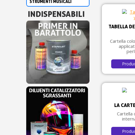
STRUMENTI MUSICALI
INDISPENSABILI
TABELLA DE
Cartella col
applicat
perl
Produ
LA CART
Cartella 
inter
Produ