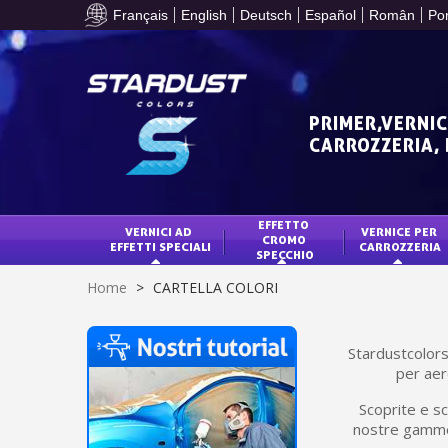
Français
English
Deutsch
Español
Român
Po
PRIMER,VERNIC
CARROZZERIA,
EFFETTO 
VERNICI AD 
VERNICE PER 
CROMO 
EFFETTI SPECIALI
CARROZZERIA
SPECCHIO
Home
>
CARTELLA COLORI
Stardustcolors 
per aer
Scoprite e sc
nostre gamme d