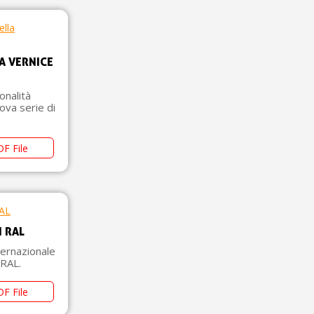
A VERNICE
onalità
uova serie di
F File
I RAL
nternazionale
 RAL.
F File