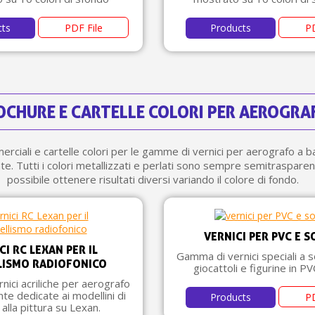
cts
PDF File
Products
PD
OCHURE E CARTELLE COLORI PER AEROGRA
rciali e cartelle colori per le gamme di vernici per aerografo a 
e. Tutti i colori metallizzati e perlati sono sempre semitrasparent
possibile ottenere risultati diversi variando il colore di fondo.
VERNICI PER PVC E S
CI RC LEXAN PER IL
Gamma di vernici speciali a 
ISMO RADIOFONICO
giocattoli e figurine in PV
ici acriliche per aerografo
e dedicate ai modellini di
Products
PD
 alla pittura su Lexan.