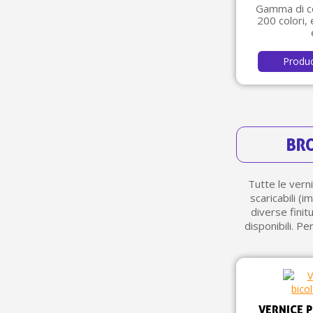
Gamma di col
200 colori, e
Produ
BRO
Tutte le vern
scaricabili (i
diverse finit
disponibili. Pe
VERNICE 