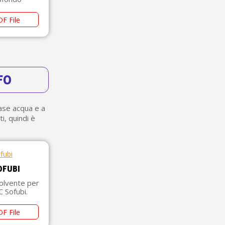
F File
FO
base acqua e a
i, quindi è
OFUBI
solvente per
C Sofubi.
F File