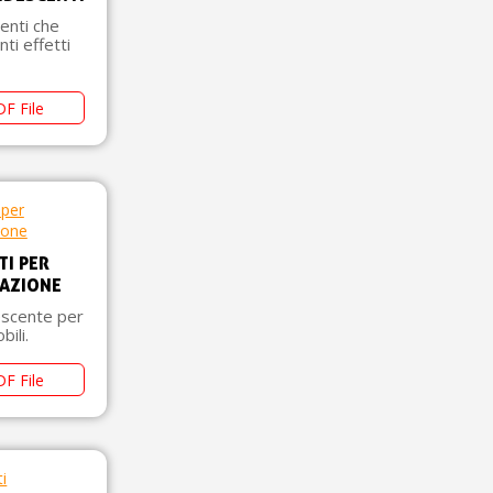
enti che
ti effetti
F File
TI PER
RAZIONE
rescente per
ili.
F File