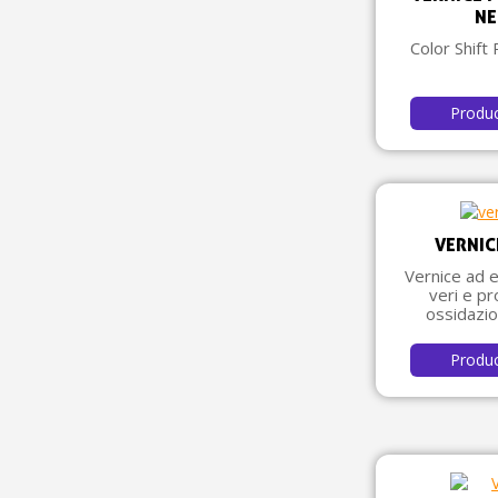
NE
Color Shift 
Produ
VERNIC
Vernice ad e
veri e pr
ossidazio
Produ