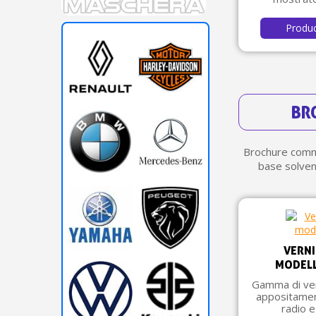
Produ
BR
Brochure comme
base solvent
VERNI
MODELL
Gamma di vern
appositament
radio e