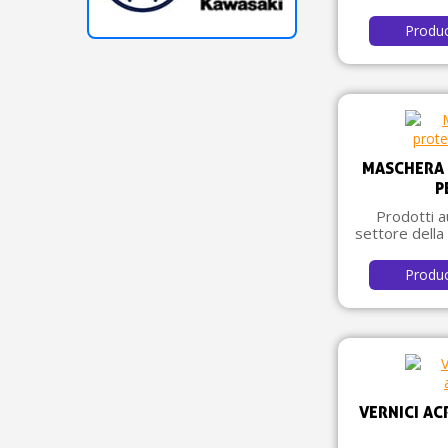
Produ
MASCHERA 
P
Prodotti au
settore della 
Produ
VERNICI AC