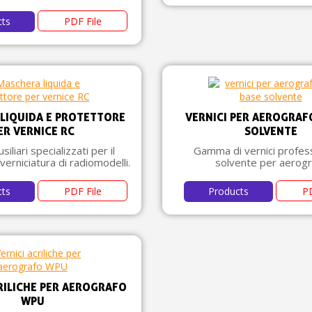
cts
PDF File
LIQUIDA E PROTETTORE
VERNICI PER AEROGRAF
ER VERNICE RC
SOLVENTE
siliari specializzati per il
Gamma di vernici profess
verniciatura di radiomodelli.
solvente per aerogra
cts
PDF File
Products
PD
RILICHE PER AEROGRAFO
WPU