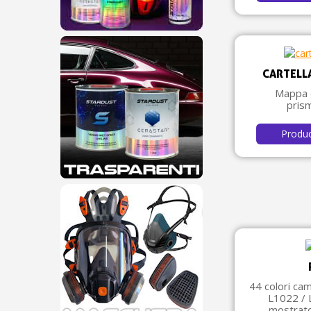
CARTELL
Mappa d
prism
Produ
44 colori ca
L1022 / 
mostrato