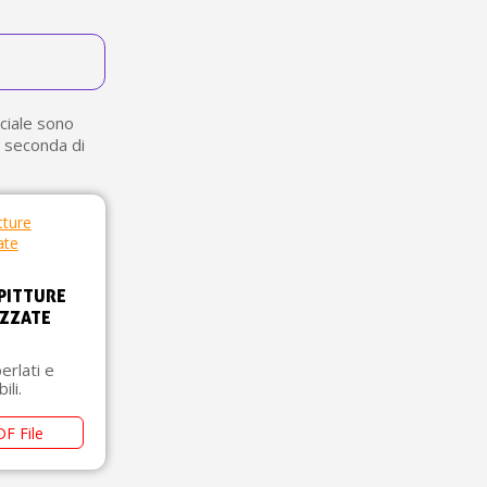
 sul primo ordine
ping per ogni referral
wsletter: 5€ di sconto
eciale sono
a seconda di
PITTURE
IZZATE
perlati e
ili.
F File