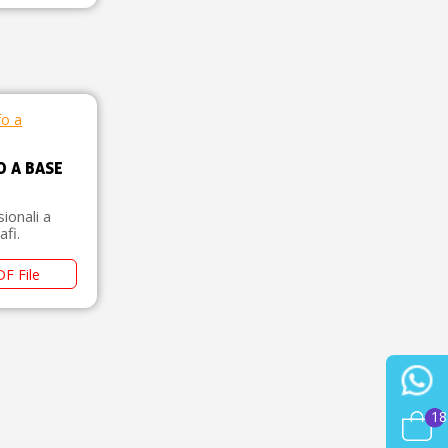
O A BASE
ionali a
fi.
F File
18