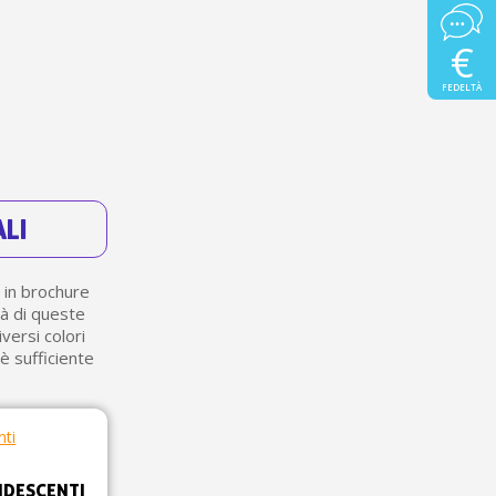
€
FEDELTÀ
ALI
 in brochure
ità di queste
versi colori
 è sufficiente
IDESCENTI