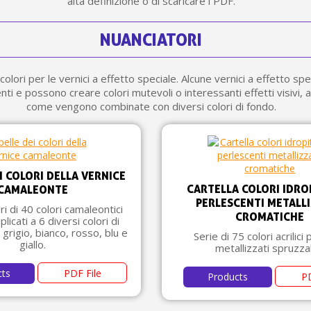
alta definizione o di scaricare i PDF.
5€ di sconto
10€ di buono shop
NUANCIATORI
Iscriviti alla ne
colori per le vernici a effetto speciale. Alcune vernici a effetto sp
ti e possono creare colori mutevoli o interessanti effetti visivi, 
come vengono combinate con diversi colori di fondo.
I COLORI DELLA VERNICE
CARTELLA COLORI IDRO
CAMALEONTE
PERLESCENTI METALL
ri di 40 colori camaleontici
CROMATICHE
licati a 6 diversi colori di
 grigio, bianco, rosso, blu e
Serie di 75 colori acrilici 
giallo.
metallizzati spruzzab
cts
PDF File
Products
PD