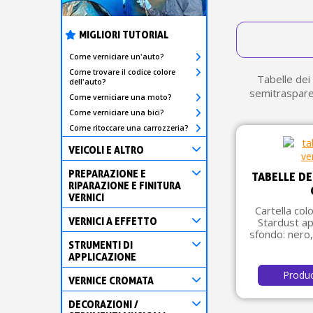
MIGLIORI TUTORIAL
Come verniciare un'auto?
Come trovare il codice colore
Tabelle dei 
dell'auto?
semitrasparen
Come verniciare una moto?
Come verniciare una bici?
Come ritoccare una carrozzeria?
VEICOLI E ALTRO
PREPARAZIONE E
TABELLE DE
RIPARAZIONE E FINITURA
VERNICI
Cartella colo
VERNICI A EFFETTO
Stardust app
sfondo: nero,
STRUMENTI DI
APPLICAZIONE
Produ
VERNICE CROMATA
DECORAZIONI /