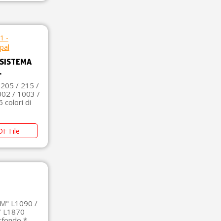
 SISTEMA
L
 205 / 215 /
002 / 1003 /
 colori di
F File
" L1090 ​​/
/ L1870
sfondo *