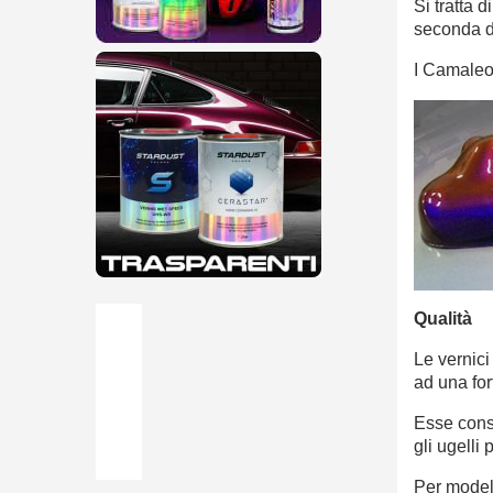
Si tratta 
seconda de
I Camaleon
Qualità
Le vernici
ad una for
Esse conse
gli ugelli p
Per model