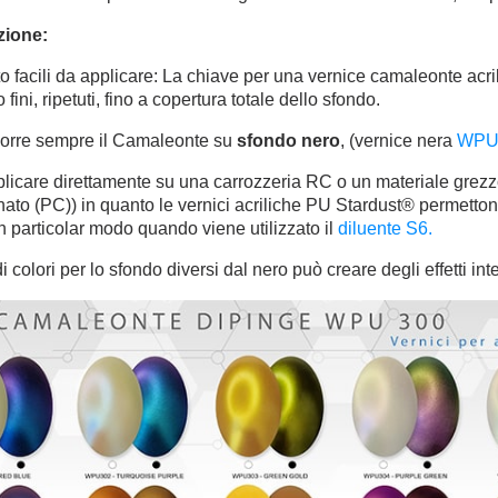
zione:
 facili da applicare: La chiave per una vernice camaleonte acrili
o fini, ripetuti, fino a copertura totale dello sfondo.
orre sempre il Camaleonte su
sfondo nero
, (
vernice nera
WPU
licare direttamente su una carrozzeria RC o un materiale grezzo (
nato (PC)) in quanto le vernici acriliche PU Stardust® permett
in particolar modo quando viene utilizzato il
diluente S6.
di colori per lo sfondo diversi dal nero può creare degli effetti int