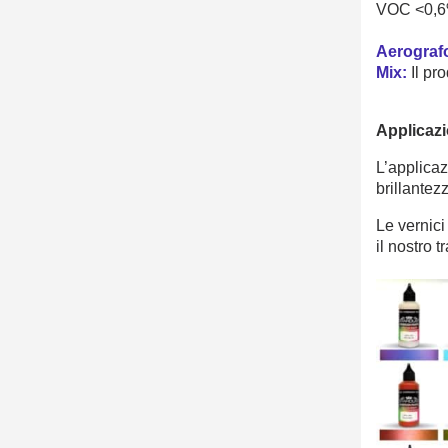
VOC <0,
Aerograf
Mix:
Il pro
Applicazi
L’applica
brillantez
Le vernici
il nostro
t