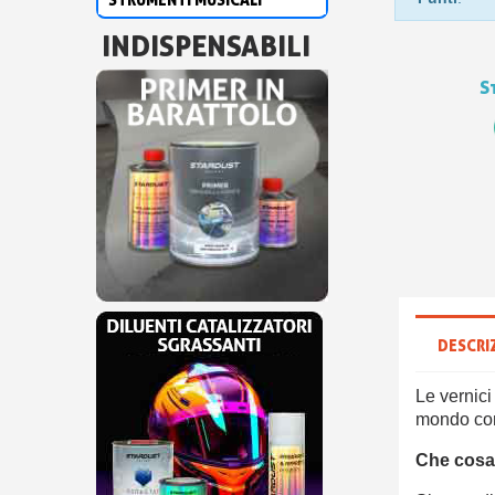
INDISPENSABILI
S
DESCRI
Le vernic
mondo con 
Che cosa 