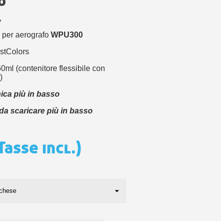
o
 sul primo ordine
ping per ogni referral
7
wsletter: 5€ di sconto
per aerografo
WPU300
ustColors
60ml (contenitore flessibile con
)
ica più in basso
 da scaricare più in basso
Tasse incl.)