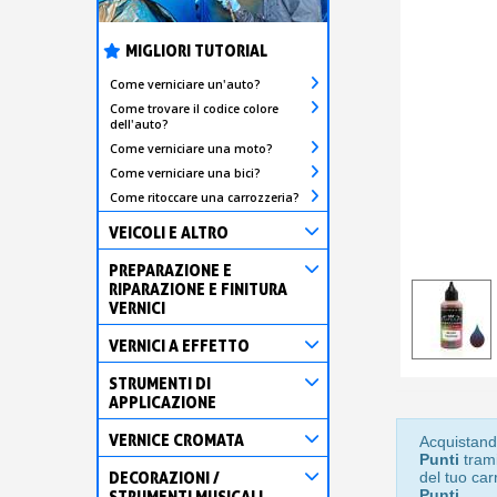
MIGLIORI TUTORIAL
Come verniciare un'auto?
Come trovare il codice colore
dell'auto?
Come verniciare una moto?
Come verniciare una bici?
Come ritoccare una carrozzeria?
VEICOLI E ALTRO
PREPARAZIONE E
RIPARAZIONE E FINITURA
VERNICI
VERNICI A EFFETTO
STRUMENTI DI
APPLICAZIONE
VERNICE CROMATA
Acquistand
Punti
trami
DECORAZIONI /
del tuo car
Punti
.
STRUMENTI MUSICALI