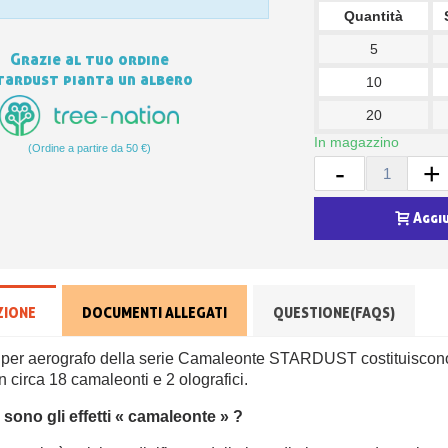
Quantità
5
Grazie al tuo ordine
tardust pianta un albero
10
20
In magazzino
(Ordine a partire da 50 €)
-
+
Aggi
ZIONE
DOCUMENTI ALLEGATI
QUESTIONE(FAQS)
i per aerografo della serie Camaleonte STARDUST costituiscono u
circa 18 camaleonti e 2 olografici.
sono gli effetti « camaleonte » ?