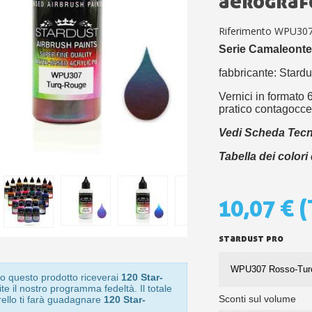
aerograf
5€ di sconto
10€ di buono shop
Riferimento
WPU30
Iscriviti alla ne
Serie Camaleonte
fabbricante: Stard
Vernici in formato 
pratico contagocce
Vedi Scheda Tecn
Tabella dei colori
10,07 €
(
stardust pro
o questo prodotto riceverai
120 Star-
te il nostro programma fedeltà. Il totale
Sconti sul volume
rello ti farà guadagnare
120 Star-