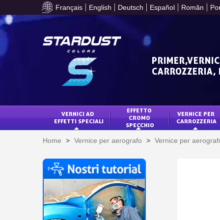
Français
English
Deutsch
Español
Român
Po
PRIMER,VERNIC
CARROZZERIA,
EFFETTO 
VERNICI AD 
VERNICE PER 
CROMO 
EFFETTI SPECIALI
CARROZZERIA
SPECCHIO
Home
>
Vernice per aerografo
>
Vernice per aerograf