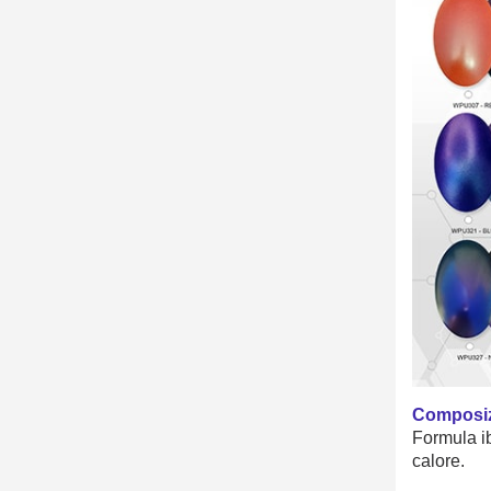
Composiz
Formula i
calore.