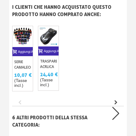
I CLIENTI CHE HANNO ACQUISTATO QUESTO
PRODOTTO HANNO COMPRATO ANCHE:
Aggiungi Al Carrello
Aggiungi Al Carrello
TRASPARENTE
SERIE
ACRLICA
CAMALEONTE
ALL'ACQUA
– 20
24,40 €
10,07 €
AQUACEL
VERNICI
(Tasse
(Tasse
3200
STARDUST®
incl.)
incl.)
ACRILICHE-
PU PER
AEROGRAFO
6 ALTRI PRODOTTI DELLA STESSA
CATEGORIA: