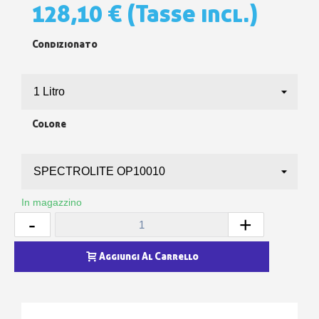
128,10 €
(Tasse incl.)
Condizionato
Colore
In magazzino
-
+
Aggiungi Al Carrello