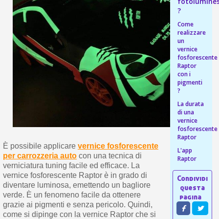
s
fotolumines
bu
pr
?
Isc
sho
or
a
Come
per
newsl
realizzare
ref
5€
un
vernice
sc
fosforescente
Raptor
con i
pigmenti
?
La durata
di una
vernice
fosforescente
Raptor
È possibile applicare
vernice fosforescente
L'app
per carrozzeria auto
con una tecnica di
Raptor
verniciatura tuning facile ed efficace. La
vernice fosforescente Raptor è in grado di
diventare luminosa, emettendo un bagliore
verde. È un fenomeno facile da ottenere
grazie ai pigmenti e senza pericolo. Quindi,
come si dipinge con la vernice Raptor che si