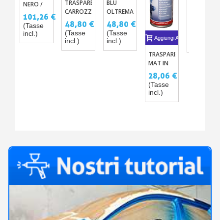
TRASPARENTE
BLU
NERO /
DILUENTE
CARROZZERIA
OLTREMARE
BIANCO
PER
101,26 €
MAT
7
OPACO
TRASPARE
48,80 €
48,80 €
20,95 €
(Tasse
SATINATO
AUTOMOBI
(Tasse
(Tasse
incl.)
(Tasse
ST819
Aggiungi Al Carrello
incl.)
incl.)
incl.)
60°
TRASPARENTE
MAT IN
SPRAY
28,06 €
400ML
(Tasse
incl.)