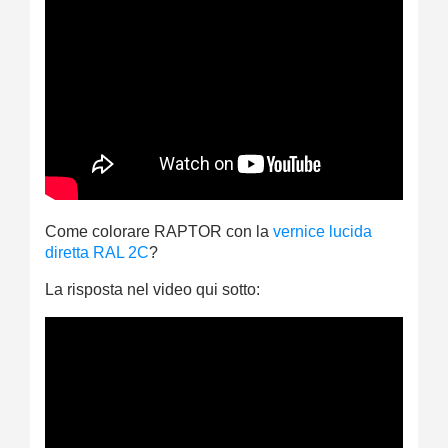
Come colorare RAPTOR con la
vernice lucida
diretta RAL 2C
?
La risposta nel video qui sotto: