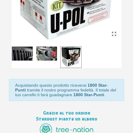
10
s
bu
pr
Isc
sho
or
a
per
newsl
ref
5€
sc
Acquistando questo prodotto riceverai
1800 Star-
Punti
tramite il nostro programma fedeltà. Il totale del
tuo carrello ti farà guadagnare
1800 Star-Punti
.
Grazie al tuo ordine
Stardust pianta un albero