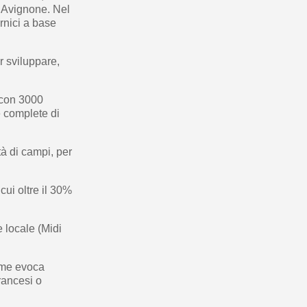
a Avignone. Nel
ernici a base
r sviluppare,
 con 3000
e complete di
età di campi, per
cui oltre il 30%
 locale (Midi
ome evoca
rancesi o