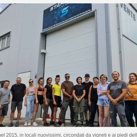
5€ di sconto
10€ di buono shop
Iscriviti alla ne
nel 2015, in locali nuovissimi, circondati da vigneti e ai piedi dell