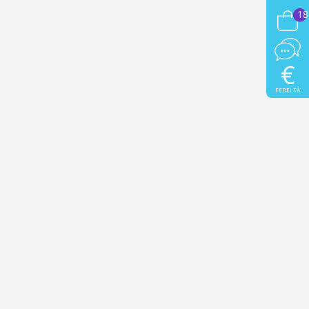
18
€
FEDELTÀ