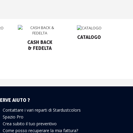
CATALOGO
CASH BACK

& FEDELTA
ERVE AIUTO ?
Contattare i vari reparti di Stardustcolors
Spazio Pro
Crea subito il tuo preventivo
Come posso recuperare la mia fattura?