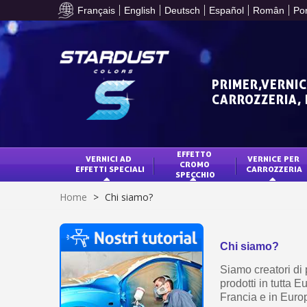
Français
English
Deutsch
Español
Român
Po
PRIMER,VERNIC
CARROZZERIA,
EFFETTO 
VERNICI AD 
VERNICE PER 
CROMO 
EFFETTI SPECIALI
CARROZZERIA
SPECCHIO
Home
>
Chi siamo?
Chi siamo?
Siamo creatori di 
prodotti in tutta 
Francia e in Europ