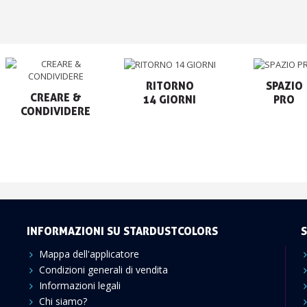
RITORNO

SPAZIO

CREARE &

14 GIORNI
PRO
CONDIVIDERE
INFORMAZIONI SU STARDUSTCOLORS
S
Mappa dell'applicatore
Condizioni generali di vendita
Informazioni legali
Chi siamo?