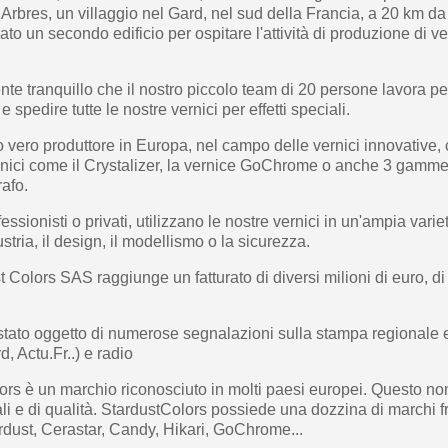
 Arbres, un villaggio nel Gard, nel sud della Francia, a 20 km d
ato un secondo edificio per ospitare l'attività di produzione di v
te tranquillo che il nostro piccolo team di 20 persone lavora pe
e spedire tutte le nostre vernici per effetti speciali.
o vero produttore in Europa, nel campo delle vernici innovative,
i unici come il Crystalizer, la vernice GoChrome o anche 3 gamm
rafo.
rofessionisti o privati, utilizzano le nostre vernici in un'ampia vari
ustria, il design, il modellismo o la sicurezza.
 Colors SAS raggiunge un fatturato di diversi milioni di euro, di 
stato oggetto di numerose segnalazioni sulla stampa regionale e
d, Actu.Fr..) e radio
ors è un marchio riconosciuto in molti paesi europei. Questo n
li e di qualità. StardustColors possiede una dozzina di marchi f
dust, Cerastar, Candy, Hikari, GoChrome...