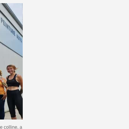
 sul primo ordine
ping per ogni referral
wsletter: 5€ di sconto
e colline, a