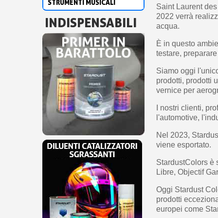
STRUMENTI MUSICALI
Saint Laurent des
2022 verrà realizz
INDISPENSABILI
acqua.
È in questo ambien
testare, preparare 
Siamo oggi l'unic
prodotti, prodott
vernice per aerog
I nostri clienti, p
l'automotive, l'ind
Nel 2023, Stardust
viene esportato.
StardustColors è 
Libre, Objectif Gar
Oggi Stardust Col
prodotti ecceziona
europei come Star