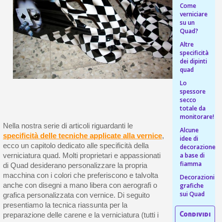
s
Come
bu
pr
Isc
verniciare
sho
or
a
su un
per
newsl
Quad?
ref
5€
Altre
sc
specificità
dei dipinti
quad
Lo
spessore
secco
totale da
monitorare!
Nella nostra serie di articoli riguardanti le
Alcune
specificità delle tecniche applicate alla vernice
,
idee di
ecco un capitolo dedicato alle specificità della
decorazione
a base di
verniciatura quad. Molti proprietari e appassionati
fiamma
di Quad desiderano personalizzare la propria
macchina con i colori che preferiscono e talvolta
Decorazioni
anche con disegni a mano libera con aerografi o
grafiche
sui Quad
grafica personalizzata con vernice. Di seguito
presentiamo la tecnica riassunta per la
preparazione delle carene e la verniciatura (tutti i