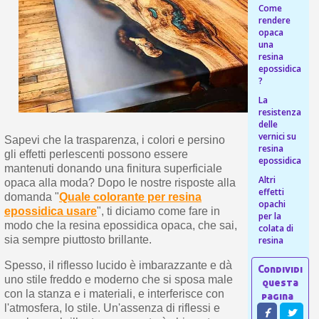
s
Come
bu
pr
Isc
rendere
sho
or
a
opaca
per
una
newsl
ref
resina
5€
epossidica
sc
?
La
resistenza
delle
vernici su
Sapevi che la trasparenza, i colori e persino
resina
gli effetti perlescenti possono essere
epossidica
mantenuti donando una finitura superficiale
Altri
opaca alla moda? Dopo le nostre risposte alla
effetti
domanda "
Quale colorante per resina
opachi
epossidica usare
", ti diciamo come fare in
per la
modo che la resina epossidica opaca, che sai,
colata di
sia sempre piuttosto brillante.
resina
Spesso, il riflesso lucido è imbarazzante e dà
uno stile freddo e moderno che si sposa male
con la stanza e i materiali, e interferisce con
l'atmosfera, lo stile. Un'assenza di riflessi e