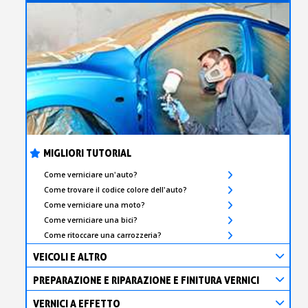
s
bu
pr
Isc
sho
or
a
per
newsl
ref
5€
sc
MIGLIORI TUTORIAL
Come verniciare un'auto?
Come trovare il codice colore dell'auto?
Come verniciare una moto?
Come verniciare una bici?
Come ritoccare una carrozzeria?
VEICOLI E ALTRO
PREPARAZIONE E RIPARAZIONE E FINITURA VERNICI
VERNICI A EFFETTO