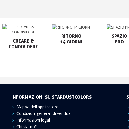
RITORNO

SPAZIO

CREARE &

14 GIORNI
PRO
CONDIVIDERE
INFORMAZIONI SU STARDUSTCOLORS
S
Mappa dell'applicatore
Condizioni generali di vendita
Informazioni legali
Chi siamo?