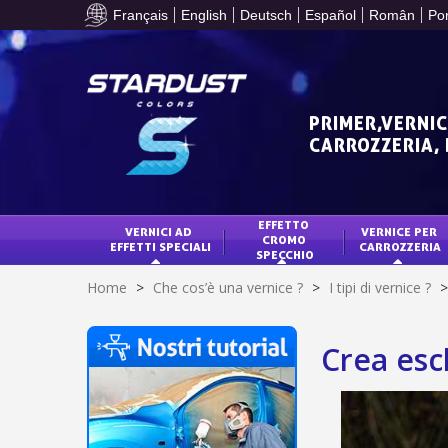
Français
English
Deutsch
Español
Român
Po
PRIMER,VERNIC
CARROZZERIA,
EFFETTO 
VERNICI AD 
VERNICE PER 
CROMO 
EFFETTI SPECIALI
CARROZZERIA
SPECCHIO
Home
>
Che cos’è una vernice ?
>
I tipi di vernice ?
>
Crea esc