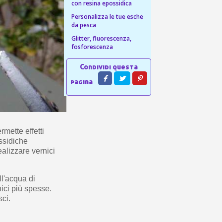
 sul primo ordine
con resina epossidica
ping per ogni referral
Personalizza le tue esche
da pesca
wsletter: 5€ di sconto
Glitter, fluorescenza,
fosforescenza
rmette effetti
ossidiche
alizzare vernici
ll'acqua di
nici più spesse.
sci.