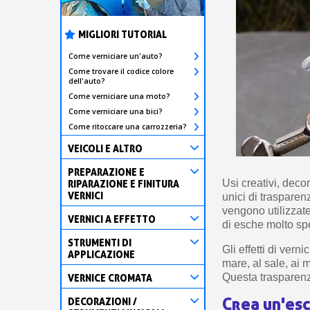
MIGLIORI TUTORIAL
Come verniciare un'auto?
Come trovare il codice colore
dell'auto?
Come verniciare una moto?
Come verniciare una bici?
Come ritoccare una carrozzeria?
VEICOLI E ALTRO
PREPARAZIONE E
Usi creativi, decora
RIPARAZIONE E FINITURA
VERNICI
unici di trasparen
vengono utilizzate
VERNICI A EFFETTO
di esche molto spe
STRUMENTI DI
Gli effetti di ver
APPLICAZIONE
mare, al sale, ai 
Questa trasparenza 
VERNICE CROMATA
Crea un'esc
DECORAZIONI /