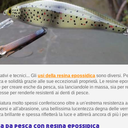
5€ di sconto
10€ di buono shop
Iscriviti alla ne
tivi e tecnici... Gli
usi della resina epossidica
sono diversi. Pe
za e solidità grazie alle sue eccezionali proprietà. Le resine ep
 per creare esche da pesca, sia lanciandole in massa, sia per re
sse per renderle resistenti ai denti di pesce.
niciatura molto spessi conferiscono oltre a un'estrema resistenza a
morsi e all'abrasione, una bellissima lucentezza degna delle ver
brillante e spessa rifletterà la luce e attirerà ancora di più i pe
a da pesca con resina epossidica