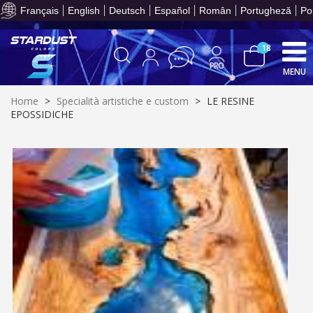
per 
part
Français
English
Deutsch
Español
Român
Portugheză
Po
prev
Cond
un va
onli
le
acqui
meno
crea
Racco
3
18
mi
e r
pu
bu
fed
Resti
MENU
acq
con
dei p
5€
or
ent
sc
Home
>
Specialità artistiche e custom
>
LE RESINE
10
gi
s
EPOSSIDICHE
bu
pr
Isc
sho
or
a
per
newsl
Con
Paga
ref
5€
entr
in
sc
72
grat
T
per 
part
prev
Cond
un va
onli
le
acqui
meno
crea
Racco
3
mi
e r
pu
bu
fed
Resti
acq
con
dei p
5€
or
ent
sc
10
gi
s