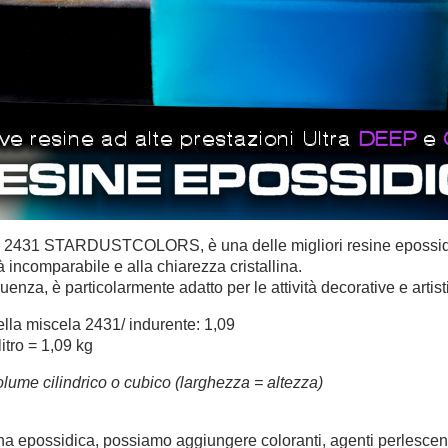
 2431 STARDUSTCOLORS, è una delle migliori resine epossidich
tà incomparabile e alla chiarezza cristallina.
enza, è particolarmente adatto per le attività decorative e artist
lla miscela 2431/ indurente: 1,09
itro = 1,09 kg
olume cilindrico o cubico (larghezza = altezza)
na epossidica, possiamo aggiungere coloranti, agenti perlescenti, g