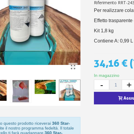
5€ di sconto
Riferimento
RRT-24
10€ di buono shop
Per realizzare col
Iscriviti alla ne
Effetto trasparente 
Kit 1,8 kg
Contiene A: 0,99 L 
34,16 €
(
In magazzino
-
+
Aggi
o questo prodotto riceverai
360 Star-
te il nostro programma fedeltà. Il totale
rello ti farà guadagnare
360 Star-