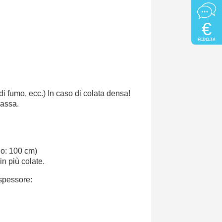
€
FEDELTÀ
i fumo, ecc.) In caso di colata densa!
massa.
io: 100 cm)
in più colate.
 spessore: