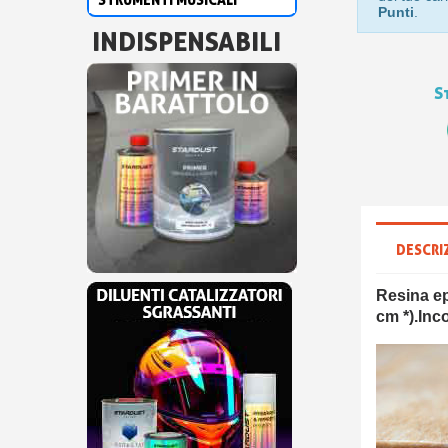
Punti
.
INDISPENSABILI
S
DESCRI
Resina e
cm *).
Inc