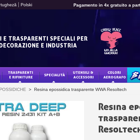
rtugheză
Polski
Pagamento in 4x gratuito a part
Tuo preventivo onl
Condividi le tue creazi
Raccogliere punti 
I E TRASPARENTI SPECIALI PER
Restituzione dei p
 DECORAZIONE E INDUSTRIA
5€ di sconto
10€ di buono shop
TRASPARENTI 
UTENSILI & 
COLORI 
Iscriviti alla ne
SPECIALITÀ
BLO
E RIFINITURE
ACCESSORI
AEROGRAFO
Consegna entro 
EPOSSIDICHE
>
Resina epossidica trasparente WWA Resoltech
Pagamento in 4x gratuito a part
Tuo preventivo onl
Resina ep
Condividi le tue creazi
traspar
Raccogliere punti 
Resoltec
Restituzione dei p