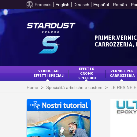
Français
English
Deutsch
Español
Român
Po
PRIMER,VERNIC
CARROZZERIA,
EFFETTO 
VERNICI AD 
VERNICE PER 
CROMO 
EFFETTI SPECIALI
CARROZZERIA
SPECCHIO
Home
>
Specialità artistiche e custom
>
LE RESINE 