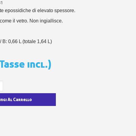
 sul primo ordine
31
ping per ogni referral
ate epossidiche di elevato spessore.
wsletter: 5€ di sconto
come il vetro. Non ingiallisce.
/ B: 0,66 L (totale 1,64 L)
Tasse incl.)
ungi Al Carrello