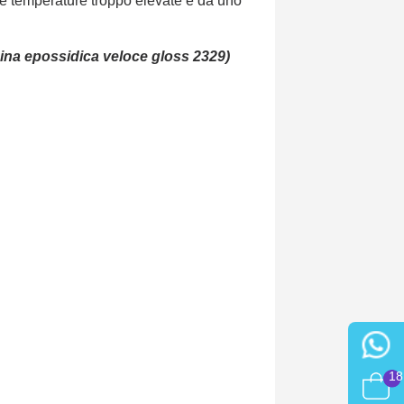
ge temperature troppo elevate e da uno
esina epossidica veloce gloss 2329)
18