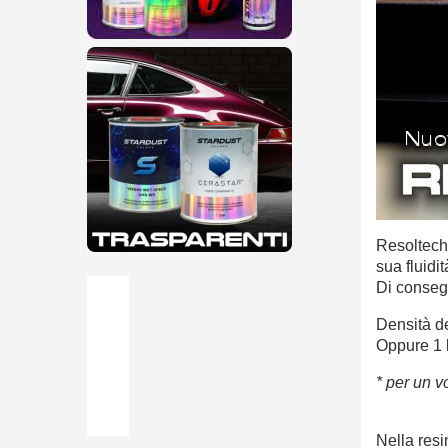
Resoltech
sua fluidi
Di consegu
Densità de
Oppure 1 l
* per un v
Nella resi