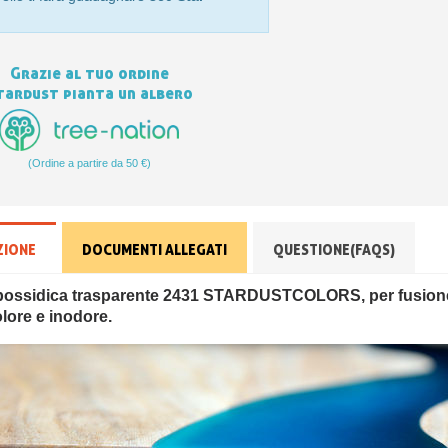
Grazie al tuo ordine
tardust pianta un albero
(Ordine a partire da 50 €)
ZIONE
DOCUMENTI ALLEGATI
QUESTIONE(FAQS)
possidica trasparente 2431 STARDUSTCOLORS, per fusione
olore e inodore.