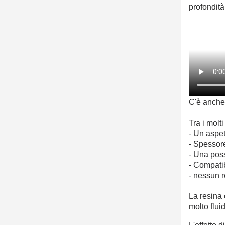
profondità
C'è anche
Tra i molt
- Un aspet
- Spessore
- Una poss
- Compatibi
- nessun r
La resina 
molto flui