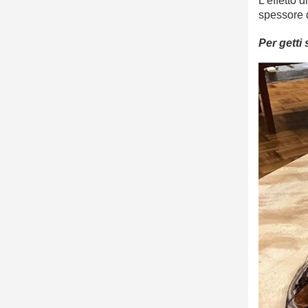
L'effetto 
spessore d
Per getti