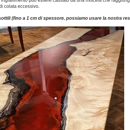
di ingiallimento può essere causato da una miscela che raggiun
i colata eccessivo.
 sottili (fino a 1 cm di spessore, possiamo usare la nostra r