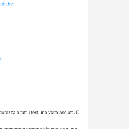
sidiche
i
:
ezza a tutti i test una volta asciutti. È