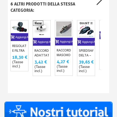
6 ALTRI PRODOTTI DELLA STESSA
CATEGORIA:
New
Aggiungi A
Aggiungi Al Carrello
Aggiungi Al Carrello
Aggiungi Al Carrello
Aggiungi Al Carrello
PANNELLI
REGOLATORE
PROVATIN
RACCORDO
RACCORDO
SPEEDSHAPE
E FILTRA
IN
31,42 €
MASCHIO
ADATTATORE
DELTA –
DELL'ARIA
18,30 €
METALLO
PER
MODELLO
(Tasse
4,27 €
3,42 €
39,65 €
(Tasse
(100)
incl.)
FILETTATURA
IN
incl.)
(Tasse
(Tasse
(Tasse
DA 1/8"
PLASTICA
incl.)
incl.)
incl.)
VERSO
DA
1/4"
VERNICIARE
BIANCO
O NERO