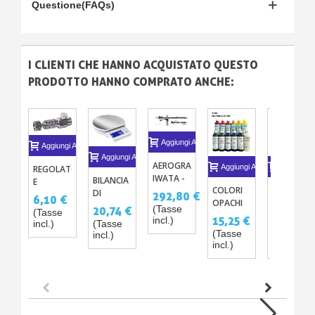
Questione(FAQs)
I CLIENTI CHE HANNO ACQUISTATO QUESTO
PRODOTTO HANNO COMPRATO ANCHE:
Aggiungi Al Carrello
Aggiungi Al Carrello
Aggiungi Al Carrello
AEROGRAFO
Aggiungi Al Carrello
Aggiungi A
REGOLATORE
IWATA -
BILANCIA
E
COLORI
HRC110 -
HI-
DI
DISCONNETTORE
292,80 €
6,10 €
OPACHI
PROMOTO
PERFORMANCE
PRECISIONE
RAPIDO
(Tasse
20,74 €
(Tasse
PER
D'ADEREN
PLUS HP-
DIGITALE
PER
15,25 €
8,78 €
incl.)
incl.)
(Tasse
RESINA
PER
SBP 0.2
PORTATILE
AEROGRAFO
(Tasse
(Tasse
incl.)
EPOSSIDICA
POLICAR
CUCCHIAIO
- 0.1G - 3
incl.)
incl.)
POLIURETANO
E LEXAN
DISASSATO
KG
E
– HIKARI
POLIESTERE
RC
125ML