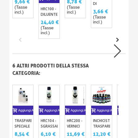
9,66 €
8,78 €
DI
RC SU
PER
(Tasse
(Tasse
HRC100 -
PULIZIA
LEXAN –
POLICARBONATO
3,66 €
incl.)
incl.)
DILUENTE
PER
31
E LEXAN
(Tasse
PER
AEROGRAFO
COLORI
– HIKARI
24,40 €
incl.)
VERNICE
RACING
RC
(Tasse
HIKARI RC
HIKARI
incl.)
PER IL
R/C -
RADIOMODELLISMO
HRC000
6 ALTRI PRODOTTI DELLA STESSA
CATEGORIA:
Aggiungi Al Carrello
Aggiungi Al Carrello
Aggiungi Al Carrello
Aggiungi Al Carrello
Aggiungi A
TRASPARENTE
HRC104 -
HRC200 -
INCHIOSTRI
HRC400 -
SPECIALE
SGRASSANTE
VERNICI
TRASPARENTI
VERNICE
LEXAN E
HIKARI RC
METALLIZZATE
CANDY
CAMBIAM
8,54 €
6,10 €
11,69 €
12,20 €
15,25 €
RADIOMODELLISMO
– PER
E
CONCENTRATI
CROMATI