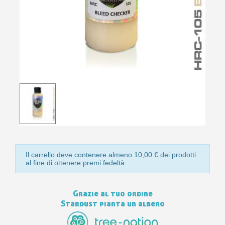
10
s
bu
pr
Isc
sho
or
a
per
newsl
ref
5€
sc
Il carrello deve contenere almeno 10,00 € dei prodotti
al fine di ottenere premi fedeltà.
Grazie al tuo ordine
Stardust pianta un albero